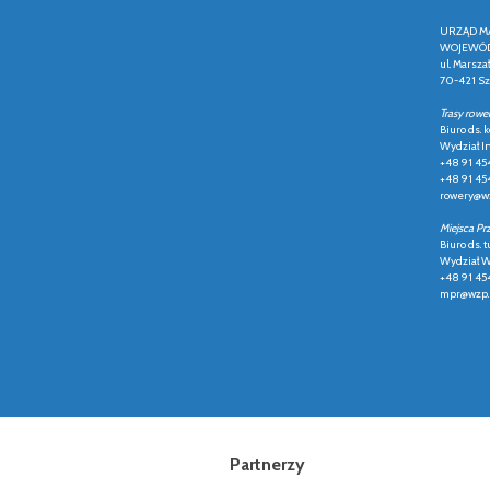
URZĄD M
WOJEWÓD
ul. Marsza
70-421 Sz
Trasy rowe
Biuro ds.
Wydział In
+48 91 45
+48 91 45
rowery@wz
Miejsca Pr
Biuro ds. t
Wydział Ws
+48 91 45
mpr@wzp.
Partnerzy