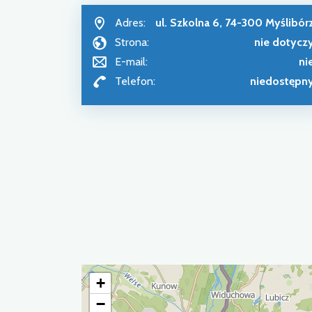
Adres:
ul. Szkolna 6, 74-300 Myślibór
Strona:
nie dotycz
E-mail:
ni
Telefon:
niedostępn
+
−