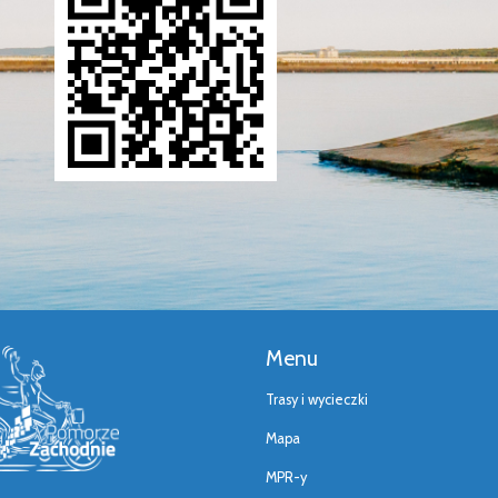
Menu
Trasy i wycieczki
Mapa
MPR-y