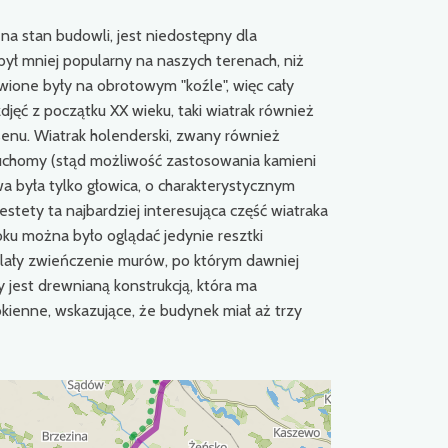
na stan budowli, jest niedostępny dla
ł mniej popularny na naszych terenach, niż
owione były na obrotowym "koźle", więc cały
djęć z początku XX wieku, taki wiatrak również
senu. Wiatrak holenderski, zwany również
eruchomy (stąd możliwość zastosowania kamieni
wa była tylko głowica, o charakterystycznym
stety ta najbardziej interesująca część wiatraka
ku można było oglądać jedynie resztki
kalały zwieńczenie murów, po którym dawniej
y jest drewnianą konstrukcją, która ma
ienne, wskazujące, że budynek miał aż trzy