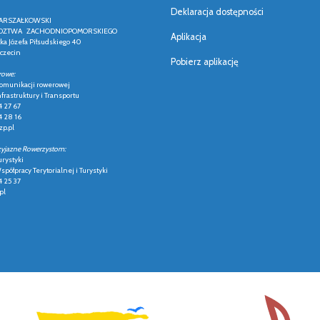
Deklaracja dostępności
ARSZAŁKOWSKI
ZTWA ZACHODNIOPOMORSKIEGO
Aplikacja
łka Józefa Piłsudskiego 40
czecin
Pobierz aplikację
rowe:
 komunikacji rowerowej
frastruktury i Transportu
4 27 67
4 28 16
p.pl
zyjazne Rowerzystom:
urystyki
półpracy Terytorialnej i Turystyki
4 25 37
pl