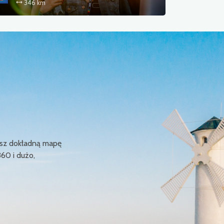
346 km
ziesz dokładną mapę
360 i dużo,