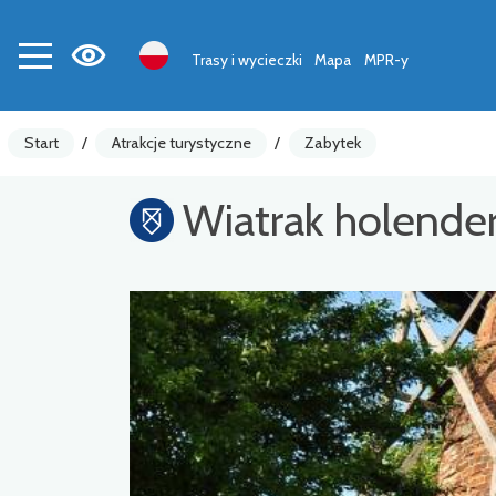
Trasy i wycieczki
Mapa
MPR-y
Start
/
Atrakcje turystyczne
/
Zabytek
Wiatrak holender