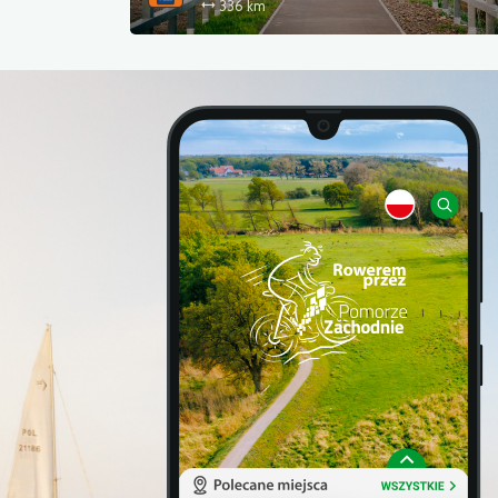
336 km