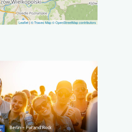
Leaflet
|
© Traseo Map
© OpenStreetMap contributors
Berlin - Pol'and'Rock