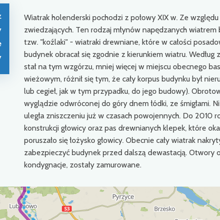
z
Wiatrak holenderski pochodzi z połowy XIX w. Ze względu 
y
zwiedzających. Ten rodzaj młynów napędzanych wiatrem by
tzw. "koźlaki" - wiatraki drewniane, które w całości posad
e
budynek obracał się zgodnie z kierunkiem wiatru. Według z
y
stał na tym wzgórzu, mniej więcej w miejscu obecnego ba
wieżowym, różnił się tym, że cały korpus budynku był ni
lub cegieł, jak w tym przypadku, do jego budowy). Obroto
wyglądzie odwróconej do góry dnem łódki, ze śmigłami. Nie
uległa zniszczeniu już w czasach powojennych. Do 2010 ro
konstrukcji głowicy oraz pas drewnianych klepek, które o
poruszało się łożysko głowicy. Obecnie cały wiatrak nakryt
zabezpieczyć budynek przed dalszą dewastacją. Otwory ok
kondygnacje, zostały zamurowane.