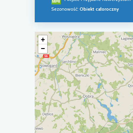
Sezonowość
:
Obiekt całoroczny
+
−