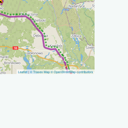
Leaflet
|
© Traseo Map
© OpenStreetMap contributors