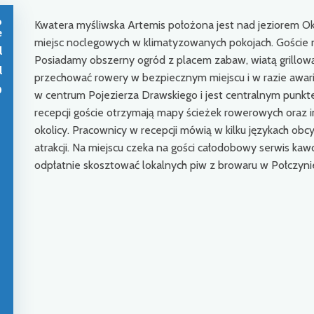
o
Kwatera myśliwska Artemis położona jest nad jeziorem 
e
miejsc noclegowych w klimatyzowanych pokojach. Goście m
l
Posiadamy obszerny ogród z placem zabaw, wiatą grillow
l
przechować rowery w bezpiecznym miejscu i w razie awarii
0
w centrum Pojezierza Drawskiego i jest centralnym pu
recepcji goście otrzymają mapy ścieżek rowerowych oraz 
okolicy. Pracownicy w recepcji mówią w kilku językach obc
atrakcji. Na miejscu czeka na gości całodobowy serwis k
odpłatnie skosztować lokalnych piw z browaru w Połczynie
e