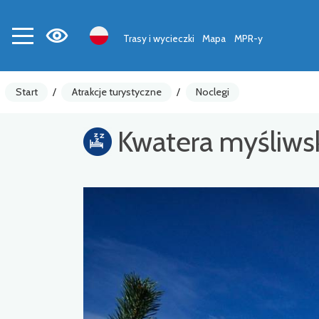
Trasy i wycieczki
Mapa
MPR-y
Start
/
Atrakcje turystyczne
/
Noclegi
Kwatera myśliws