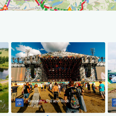
Świdwin - Złocieniec Starym Kolejowym Szlakiem
Koszalin - Pol'and'Rock
121 km