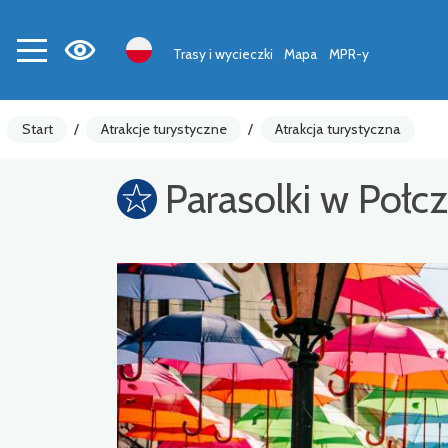
Trasy i wycieczki
Mapa
MPR-y
Start
/
Atrakcje turystyczne
/
Atrakcja turystyczna
Parasolki w Połc