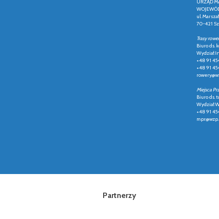
URZĄD M
WOJEWÓD
ul. Marsza
70-421 Sz
Trasy rowe
Biuro ds.
Wydział In
+48 91 45
+48 91 45
rowery@wz
Miejsca Pr
Biuro ds. t
Wydział Ws
+48 91 45
mpr@wzp.
Partnerzy