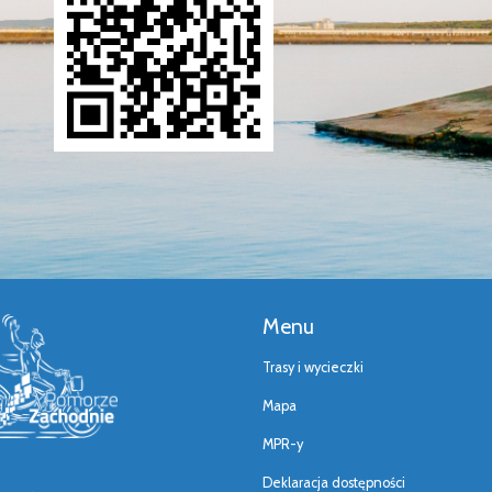
Menu
Trasy i wycieczki
Mapa
MPR-y
Deklaracja dostępności