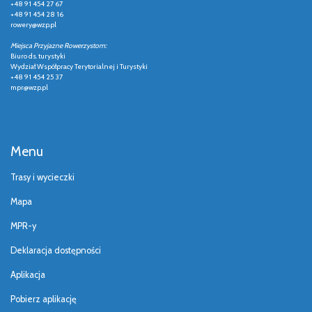
+48 91 454 27 67
+48 91 454 28 16
rowery@wzp.pl
Miejsca Przyjazne Rowerzystom:
Biuro ds. turystyki
Wydział Współpracy Terytorialnej i Turystyki
+48 91 454 25 37
mpr@wzp.pl
Menu
Trasy i wycieczki
Mapa
MPR-y
Deklaracja dostępności
Aplikacja
Pobierz aplikację