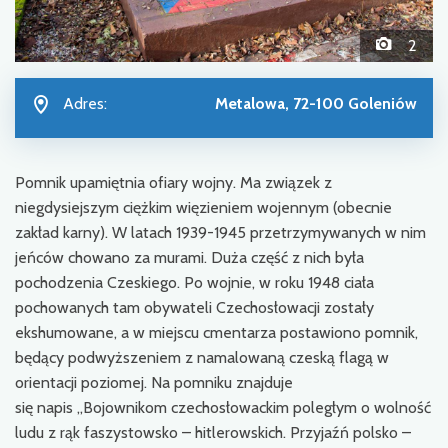
2
Adres:
Metalowa, 72-100 Goleniów
Pomnik upamiętnia ofiary wojny. Ma związek z
niegdysiejszym ciężkim więzieniem wojennym (obecnie
zakład karny). W latach 1939-1945 przetrzymywanych w nim
jeńców chowano za murami. Duża część z nich była
pochodzenia Czeskiego. Po wojnie, w roku 1948 ciała
pochowanych tam obywateli Czechosłowacji zostały
ekshumowane, a w miejscu cmentarza postawiono pomnik,
będący podwyższeniem z namalowaną czeską flagą w
orientacji poziomej. Na pomniku znajduje
się napis „Bojownikom czechosłowackim poległym o wolność
ludu z rąk faszystowsko – hitlerowskich. Przyjaźń polsko –