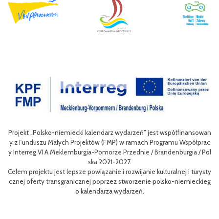
nansowan
Celem III Polsko-Niemieckich Dni Turystyki Rowerowej jest wzbo
spółprac
nie oferty turystycznej oraz ułatwienie transgranicznego dostępu
gia / Pol
niej dla mieszkańców obszaru Euroregionu Pomerania jak i dla tur
w odwiedzających region.
i turysty
Efektem planowanych działań jest przybliżenie zwykłym użytkow
mieckieg
m rowerów możliwości różnych tras oraz miejsc do zwiedzenia, jak
aangażowanie prawdziwych rowerowych pasjonatów w rozwój tur
i rowerowej w regionie.
Projekt współfinasowany jest w 80% z Funduszu Małych Projektów