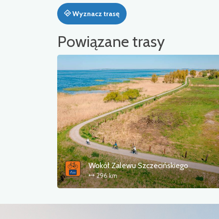
Wyznacz trasę
Powiązane trasy
Wokół Zalewu Szczecińskiego
296 km