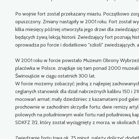
Po wojnie fort został przekazany miastu. Początkowo zor
opuszczony. Zmiany nastąpiły w 2001 roku. Fort został w
kilka miesięcy później otworzyła jego drzwi dla zwiedzają
będących żywą lekcją historii. Zwiedzający fort poznają his
oprowadza po forcie i dodatkowo "szkoli" zwiedzających, 
W 2001 roku w forcie powstało Muzeum Obrony Wybrzeża.
placówka w Polsce, znajduje się tam ponad 2000 muzeal
Świnoujście w ciągu ostatnich 300 lat.
W forcie możemy zobaczyć: jedną z najlepiej zachowanych 
ceglanych stanowisk dla dział nabrzeżnych kalibru 150 i 
mocowań armat; mały dziedziniec z kazamatami pod galeri
prochownie w zachodnim skrzydle fortu; dwie remizy artyl
polowych na południowym wale fortu nad południową kapo
SDKFZ 7/2, który został wyciągnięty z morza, w okolica
Zwiedzanie fortu trwa ok. 75 minut, należy doliczyć do