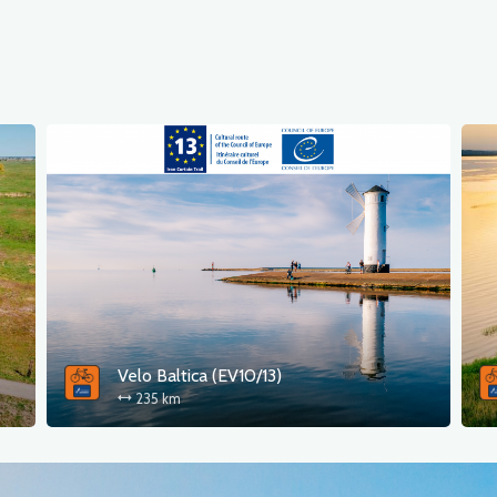
Velo Baltica (EV10/13)
235 km