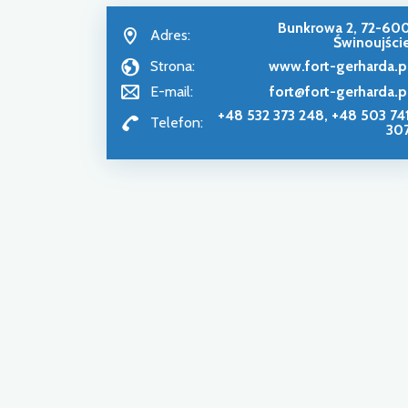
Bunkrowa 2, 72-60
Adres:
Świnoujści
Strona:
www.fort-gerharda.p
E-mail:
fort@fort-gerharda.p
+48 532 373 248, +48 503 74
Telefon:
30