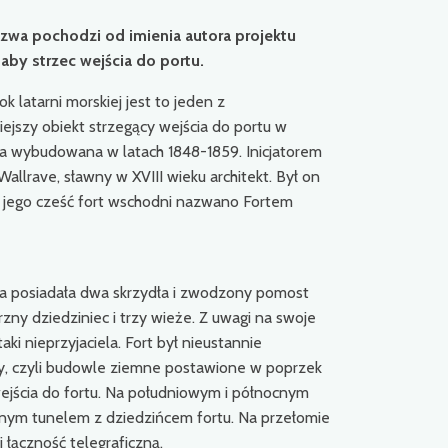
azwa pochodzi od imienia autora projektu
aby strzec wejścia do portu.
 latarni morskiej jest to jeden z
ejszy obiekt strzegący wejścia do portu w
ała wybudowana w latach 1848-1859. Inicjatorem
allrave, sławny w XVIII wieku architekt. Był on
a jego cześć fort wschodni nazwano Fortem
ta posiadała dwa skrzydła i zwodzony pomost
ny dziedziniec i trzy wieże. Z uwagi na swoje
ki nieprzyjaciela. Fort był nieustannie
, czyli budowle ziemne postawione w poprzek
ejścia do fortu. Na południowym i północnym
nym tunelem z dziedzińcem fortu. Na przełomie
 łączność telegraficzną.