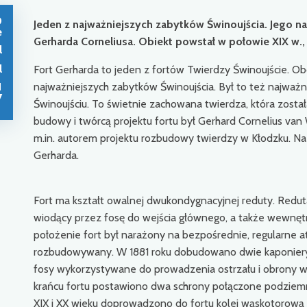
0
Jeden z najważniejszych zabytków Świnoujścia. Jego n
e
Gerharda Corneliusa. Obiekt powstał w połowie XIX w., 
l
l
Fort Gerharda to jeden z fortów Twierdzy Świnoujście. Obok
1
najważniejszych zabytków Świnoujścia. Był to też najważni
7
Świnoujściu. To świetnie zachowana twierdza, która zost
budowy i twórcą projektu fortu był Gerhard Cornelius van W
m.in. autorem projektu rozbudowy twierdzy w Kłodzku. N
Gerharda.
Fort ma kształt owalnej dwukondygnacyjnej reduty. Redu
wiodący przez fosę do wejścia głównego, a także wewnętrz
położenie fort był narażony na bezpośrednie, regularne ata
rozbudowywany. W 1881 roku dobudowano dwie kaponiery
fosy wykorzystywane do prowadzenia ostrzału i obrony w
krańcu fortu postawiono dwa schrony połączone podziem
XIX i XX wieku doprowadzono do fortu kolej wąskotorową i