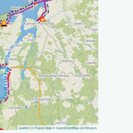
Leaflet
|
© Traseo Map
© OpenStreetMap contributors