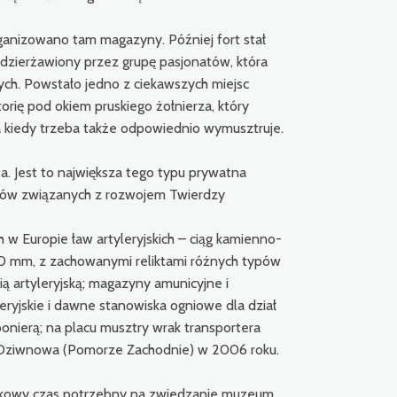
ganizowano tam magazyny. Później fort stał
ydzierżawiony przez grupę pasjonatów, która
cych. Powstało jedno z ciekawszych miejsc
torię pod okiem pruskiego żołnierza, który
a kiedy trzeba także odpowiednio wymusztruje.
 Jest to największa tego typu prywatna
iów związanych z rozwojem Twierdzy
w Europie ław artyleryjskich – ciąg kamienno-
210 mm, z zachowanymi reliktami różnych typów
ą artyleryjską; magazyny amunicyjne i
eryjskie i dawne stanowiska ogniowe dla dział
nierą; na placu musztry wrak transportera
ch Dziwnowa (Pomorze Zachodnie) w 2006 roku.
datkowy czas potrzebny na zwiedzanie muzeum.