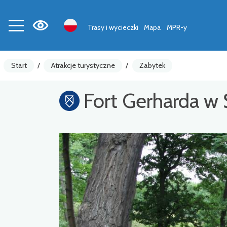
Trasy i wycieczki
Mapa
MPR-y
Start
/
Atrakcje turystyczne
/
Zabytek
Fort Gerharda w 