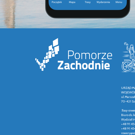
URZĄD M
WOJEWÓD
ul. Marsza
70-421 Sz
Trasy rowe
Biuro ds.
Wydział In
+48 91 45
+48 91 45
rowery@wz