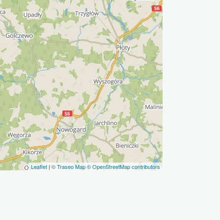
Leaflet
|
© Traseo Map
© OpenStreetMap contributors