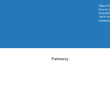
Miejsca Pr
Biuro ds. t
Wydział Ws
+48 91 45
mpr@wzp.
Partnerzy