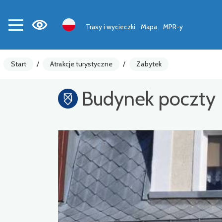
Trasy i wycieczki
Mapa
MPR-y
Start
/
Atrakcje turystyczne
/
Zabytek
Budynek poczty