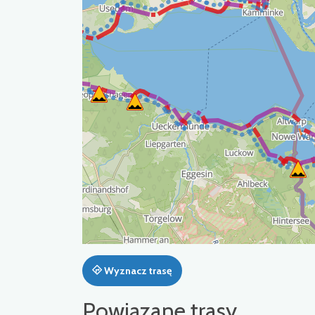
Wyznacz trasę
Powiązane trasy