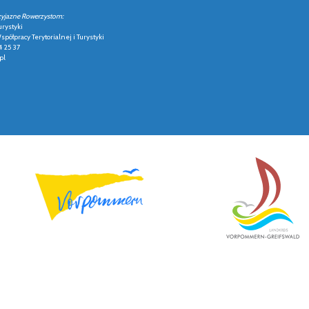
zyjazne Rowerzystom:
urystyki
półpracy Terytorialnej i Turystyki
4 25 37
pl