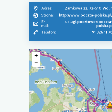
Adres:
Zamkowa 22, 72-510 Woli
Strona:
http://www.poczta-polska.pl
E-
uslugi.pocztowe@poczta
mail:
polska.p
Telefon:
91 326 11 7
+
−