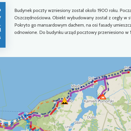
n
Budynek poczty wzniesiony został około 1900 roku. Pocz
/
Oszczędnościowa. Obiekt wybudowany został z cegły w st
Pokryto go mansardowym dachem, na osi fasady umieszc
-
l
odnowione. Do budynku urząd pocztowy przeniesiono w 1
8