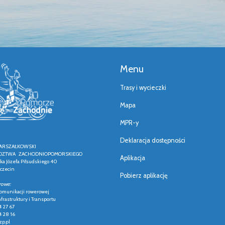
Menu
Trasy i wycieczki
Mapa
MPR-y
Deklaracja dostępności
ARSZAŁKOWSKI
ZTWA ZACHODNIOPOMORSKIEGO
Aplikacja
łka Józefa Piłsudskiego 40
czecin
Pobierz aplikację
rowe:
 komunikacji rowerowej
frastruktury i Transportu
4 27 67
4 28 16
p.pl