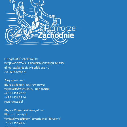
URZĄD MARSZAŁKOWSKI
WOJEWÓDZTWA ZACHODNIOPOMORSKIEGO
ul. Marszałka Józefa Piłsudskiego 40
70-421 Szczecin
Trasy rowerowe:
Biuro ds. komunikacji rowerowej
Wydział Infrastruktury i Transportu
+48 91 454 27 67
+48 91 454 28 16
rowery@wzp.pl
Miejsca Przyjazne Rowerzystom:
Biuro ds. turystyki
Wydział Współpracy Terytorialnej i Turystyki
+48 91 454 25 37