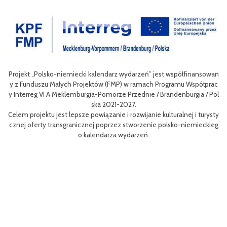
Projekt „Polsko-niemiecki kalendarz wydarzeń” jest współfinansowan
zow
Ce
y z Funduszu Małych Projektów (FMP) w ramach Programu Współprac
rpo
n
y Interreg VI A Meklemburgia-Pomorze Przednie / Brandenburgia / Pol
ni
ska 2021-2027.
re
Celem projektu jest lepsze powiązanie i rozwijanie kulturalnej i turysty
ys
Ef
cznej oferty transgranicznej poprzez stworzenie polsko-niemieckieg
g B
m 
o kalendarza wydarzeń.
aa
lsk
Sz
P
MP
pr
o
uzu
 k
h.
ch