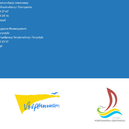
 komunikacji rowerowej
frastruktury i Transportu
4 27 67
4 28 16
p.pl
zyjazne Rowerzystom:
urystyki
półpracy Terytorialnej i Turystyki
4 25 37
pl