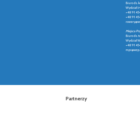
Biuro ds.
Wydział In
+48 91 45
+48 91 45
rowery@wz
Miejsca Pr
Biuro ds. t
Wydział Ws
+48 91 45
mpr@wzp.
Partnerzy