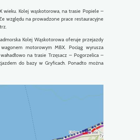
X wieku. Kolej wąskotorowa, na trasie Popiele –
Ze względu na prowadzone prace restauracyjne
rz.
admorska Kolej Wąskotorowa oferuje przejazdy
ub wagonem motorowym MBX. Pociąg wyrusza
e wahadłowo na trasie Trzęsacz – Pogorzelica –
e zjazdem do bazy w Gryficach. Ponadto można