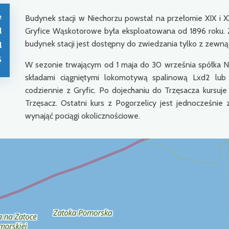
e
Budynek stacji w Niechorzu powstał na przełomie XIX i X
l
Gryfice Wąskotorowe była eksploatowana od 1896 roku. 
budynek stacji jest dostępny do zwiedzania tylko z zewnąt
l
5
W sezonie trwającym od 1 maja do 30 września spółka N
składami ciągniętymi lokomotywą spalinową Lxd2 l
codziennie z Gryfic. Po dojechaniu do Trzęsacza kursuj
Trzęsacz. Ostatni kurs z Pogorzelicy jest jednocześni
wynająć pociągi okolicznościowe.