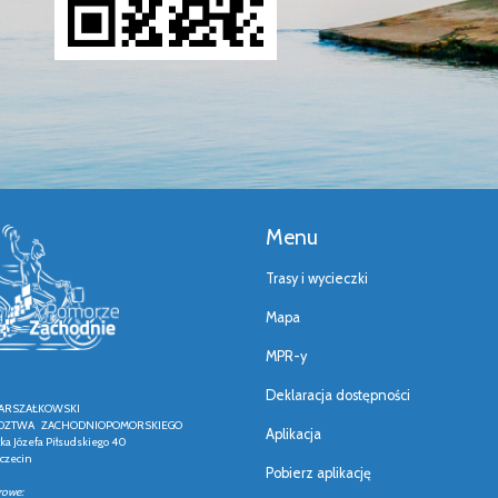
Menu
Trasy i wycieczki
Mapa
MPR-y
Deklaracja dostępności
ARSZAŁKOWSKI
ZTWA ZACHODNIOPOMORSKIEGO
Aplikacja
łka Józefa Piłsudskiego 40
czecin
Pobierz aplikację
rowe: