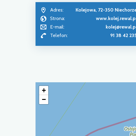
Adres:
Kolejowa, 72-350 Niechorz
Strona:
www.kolej.rewal.p
E-mail:
kolej@rewal.p
Telefon:
91 38 42 23
+
−