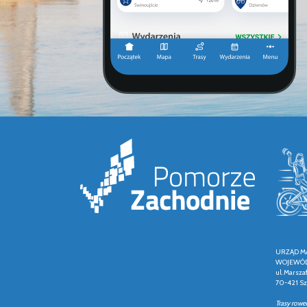
URZĄD M
WOJEWÓD
ul. Marsza
70-421 Sz
Trasy rowe