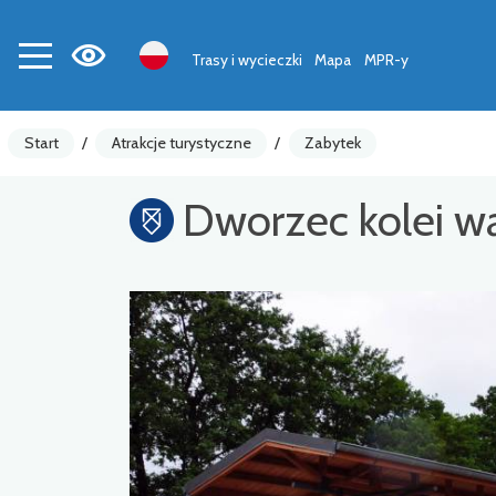
Trasy i wycieczki
Mapa
MPR-y
Start
/
Atrakcje turystyczne
/
Zabytek
Dworzec kolei w