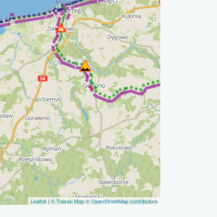
Leaflet
|
© Traseo Map
© OpenStreetMap contributors