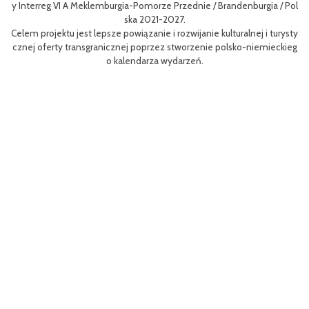
/ Pol
niej dla mieszkańców obszaru Euroregionu Pomerania jak i dla turystó
w odwiedzających region.
urysty
Efektem planowanych działań jest przybliżenie zwykłym użytkownik
ckieg
m rowerów możliwości różnych tras oraz miejsc do zwiedzenia, jak i 
aangażowanie prawdziwych rowerowych pasjonatów w rozwój turyst
i rowerowej w regionie.
Projekt współfinasowany jest w 80% z Funduszu Małych Projektów (F
MP) w ramach Programu Współpracy Interreg VI A Meklemburgia-Po
orze Przednie / Brandenburgia / Polska 2021-2027.Wartość projektu w
ynosi 52 181 euro.