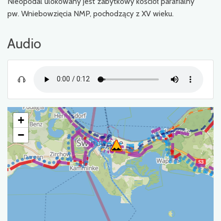
Nieopodal ulokowany jest zabytkowy kościół parafialny
pw. Wniebowzięcia NMP, pochodzący z XV wieku.
Audio
+
−