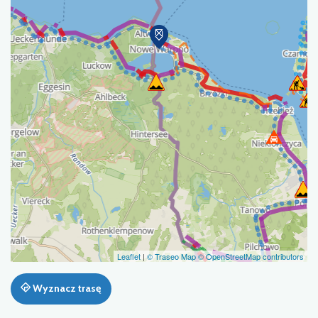
Leaflet
|
© Traseo Map
© OpenStreetMap contributors
Wyznacz trasę