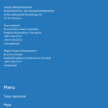
URZĄD MARSZAŁKOWSKI
WOJEWÓDZTWA ZACHODNIOPOMORSKIEGO
ul. Marszałka Józefa Piłsudskiego 40
70-421 Szczecin
Trasy rowerowe:
Biuro ds. komunikacji rowerowej
Wydział Infrastruktury i Transportu
+48 91 454 27 67
+48 91 454 28 16
rowery@wzp.pl
Miejsca Przyjazne Rowerzystom:
Biuro ds. turystyki
Wydział Współpracy Terytorialnej i Turystyki
+48 91 454 25 37
mpr@wzp.pl
Menu
Trasy i wycieczki
Mapa