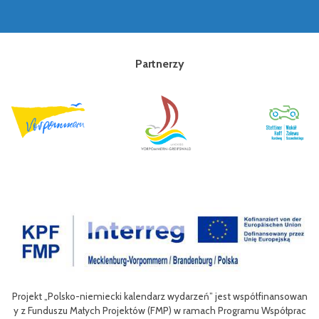
Partnerzy
sowan
Celem III Polsko-Niemieckich Dni Turystyki Rowerowej jest wzbogac
łprac
nie oferty turystycznej oraz ułatwienie transgranicznego dostępu do