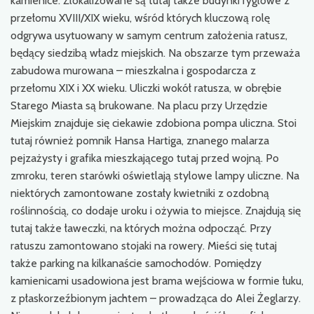
kamienice. Zlokalizowane są tutaj także budynki ryglowe z
przełomu XVIII/XIX wieku, wśród których kluczową rolę
odgrywa usytuowany w samym centrum założenia ratusz,
będący siedzibą władz miejskich. Na obszarze tym przeważa
zabudowa murowana – mieszkalna i gospodarcza z
przełomu XIX i XX wieku. Uliczki wokół ratusza, w obrębie
Starego Miasta są brukowane. Na placu przy Urzędzie
Miejskim znajduje się ciekawie zdobiona pompa uliczna. Stoi
tutaj również pomnik Hansa Hartiga, znanego malarza
pejzażysty i grafika mieszkającego tutaj przed wojną. Po
zmroku, teren starówki oświetlają stylowe lampy uliczne. Na
niektórych zamontowane zostały kwietniki z ozdobną
roślinnością, co dodaje uroku i ożywia to miejsce. Znajdują się
tutaj także ławeczki, na których można odpocząć. Przy
ratuszu zamontowano stojaki na rowery. Mieści się tutaj
także parking na kilkanaście samochodów. Pomiędzy
kamienicami usadowiona jest brama wejściowa w formie łuku,
z płaskorzeźbionym jachtem – prowadząca do Alei Żeglarzy.