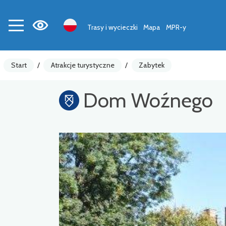
Trasy i wycieczki
Mapa
MPR-y
Start
/
Atrakcje turystyczne
/
Zabytek
Dom Woźnego