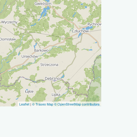
Leaflet
|
© Traseo Map
© OpenStreetMap contributors