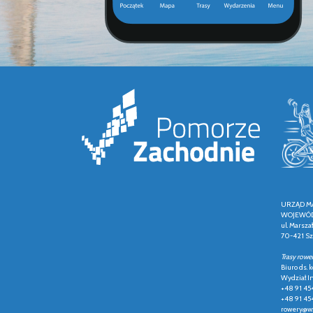
URZĄD M
WOJEWÓD
ul. Marsza
70-421 Sz
Trasy rowe
Biuro ds.
Wydział In
+48 91 45
+48 91 45
rowery@wz