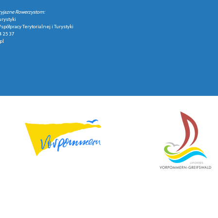
zyjazne Rowerzystom:
urystyki
półpracy Terytorialnej i Turystyki
4 25 37
pl