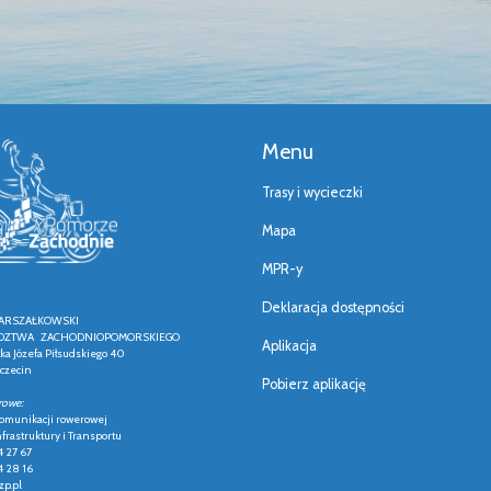
Menu
Trasy i wycieczki
Mapa
MPR-y
Deklaracja dostępności
ARSZAŁKOWSKI
ZTWA ZACHODNIOPOMORSKIEGO
Aplikacja
łka Józefa Piłsudskiego 40
czecin
Pobierz aplikację
rowe:
 komunikacji rowerowej
frastruktury i Transportu
4 27 67
4 28 16
p.pl