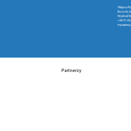
Miejsca Pr
Biuro ds. t
Wydział Ws
+48 91 45
mpr@wzp.
Partnerzy