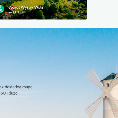
Wokół Wyspy Wolin
85.7 km
ziesz dokładną mapę
360 i dużo,