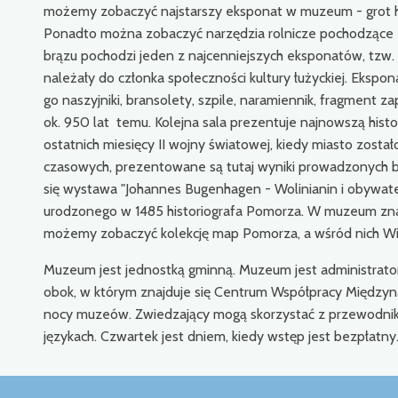
możemy zobaczyć najstarszy eksponat w muzeum - grot ha
Ponadto można zobaczyć narzędzia rolnicze pochodzące z 
brązu pochodzi jeden z najcenniejszych eksponatów, tzw. s
należały do członka społeczności kultury łużyckiej. Eksp
go naszyjniki, bransolety, szpile, naramiennik, fragment z
ok. 950 lat temu. Kolejna sala prezentuje najnowszą his
ostatnich miesięcy II wojny światowej, kiedy miasto został
czasowych, prezentowane są tutaj wyniki prowadzonych ba
się wystawa "Johannes Bugenhagen - Wolinianin i obywate
urodzonego w 1485 historiografa Pomorza. W muzeum znajd
możemy zobaczyć kolekcję map Pomorza, a wśród nich Wi
Muzeum jest jednostką gminną. Muzeum jest administrato
obok, w którym znajduje się Centrum Współpracy Międzynar
nocy muzeów. Zwiedzający mogą skorzystać z przewodni
językach. Czwartek jest dniem, kiedy wstęp jest bezpłatny