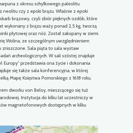
rpuna z okresu schyłkowego paleolitu.
neolitu czy z epoki brązu. Właśnie z epoki
karb brązowy, czyli zbiór pięknych ozdób, które
onat wykonany z brązu waży ponad 2,5 kg, tworzą
apinki płytowej oraz nóż. Został zakopany w ziemi
torię Wolina, ze szczególnym uwzględnieniem
o zniszczone. Sala piąta to sala wystaw
dań archeologicznych. W sali szóstej znajduje
l Europy" przedstawia ona życie i dokonania
uje się także sala konferencyjna, w której
elką Mapę Księstwa Pomorskiego z 1618 roku.
rem dworku von Beloy, mieszcącego się tuż
odowej. Instytucja do kilku lat uczestniczy w
ków magnetofonowych dostępnych w kilku
.