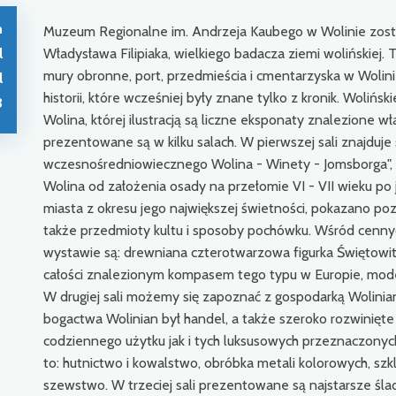
n
Muzeum Regionalne im. Andrzeja Kaubego w Wolinie zostało
l
Władysława Filipiaka, wielkiego badacza ziemi wolińskiej. 
mury obronne, port, przedmieścia i cmentarzyska w Wolini
l
historii, które wcześniej były znane tylko z kronik. Wolińs
3
Wolina, której ilustracją są liczne eksponaty znalezione wł
prezentowane są w kilku salach. W pierwszej sali znajduj
wczesnośredniowiecznego Wolina - Winety - Jomsborga", p
Wolina od założenia osady na przełomie VI - VII wieku po
miasta z okresu jego największej świetności, pokazano po
także przedmioty kultu i sposoby pochówku. Wśród cenn
wystawie są: drewniana czterotwarzowa figurka Świętowi
całości znalezionym kompasem tego typu w Europie, model
W drugiej sali możemy się zapoznać z gospodarką Wolinian
bogactwa Wolinian był handel, a także szeroko rozwinięt
codziennego użytku jak i tych luksusowych przeznaczony
to: hutnictwo i kowalstwo, obróbka metali kolorowych, szk
szewstwo. W trzeciej sali prezentowane są najstarsze ślad