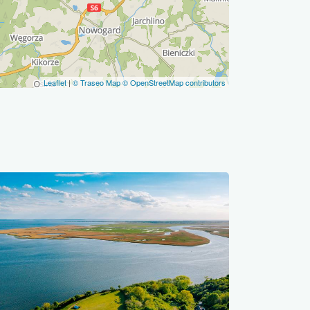
Leaflet
|
© Traseo Map
© OpenStreetMap contributors