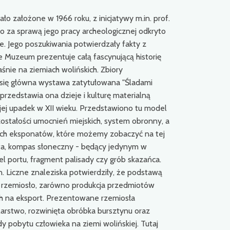
 założone w 1966 roku, z inicjatywy m.in. prof.
To za sprawą jego pracy archeologicznej odkryto
e. Jego poszukiwania potwierdzały fakty z
kie Muzeum prezentuje całą fascynującą historię
aśnie na ziemiach wolińskich. Zbiory
e się główna wystawa zatytułowana "Śladami
rzedstawia ona dzieje i kulturę materialną
 jej upadek w XII wieku. Przedstawiono tu model
zostałości umocnień miejskich, system obronny, a
ych eksponatów, które możemy zobaczyć na tej
ta, kompas słoneczny - będący jedynym w
 portu, fragment palisady czy grób skazańca.
. Liczne znaleziska potwierdziły, że podstawą
e rzemiosło, zarówno produkcja przedmiotów
ch na eksport. Prezentowane rzemiosła
larstwo, rozwinięta obróbka bursztynu oraz
y pobytu człowieka na ziemi wolińskiej. Tutaj