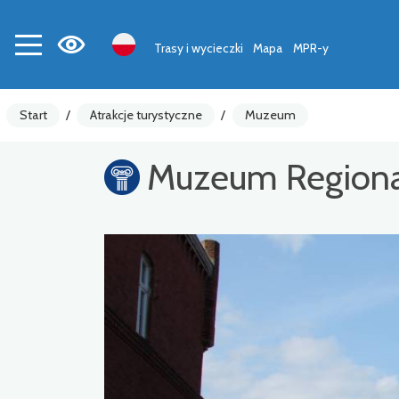
Trasy i wycieczki
Mapa
MPR-y
Start
/
Atrakcje turystyczne
/
Muzeum
Muzeum Regional