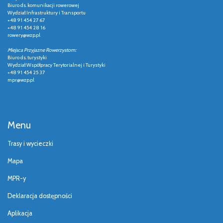
Biuro ds. komunikacji rowerowej
Wydział Infrastruktury i Transportu
+48 91 454 27 67
+48 91 454 28 16
rowery@wzp.pl
Miejsca Przyjazne Rowerzystom:
Biuro ds. turystyki
Wydział Współpracy Terytorialnej i Turystyki
+48 91 454 25 37
mpr@wzp.pl
Menu
Trasy i wycieczki
Mapa
MPR-y
Deklaracja dostępności
Aplikacja