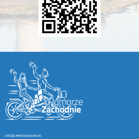
URZĄD MARSZAŁKOWSKI