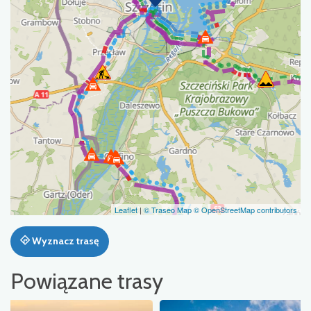
Leaflet
|
© Traseo Map
© OpenStreetMap contributors
Wyznacz trasę
Powiązane trasy