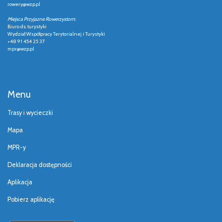
rowery@wzp.pl
Miejsca Przyjazne Rowerzystom:
Biuro ds. turystyki
Wydział Współpracy Terytorialnej i Turystyki
+48 91 454 25 37
mpr@wzp.pl
Menu
Trasy i wycieczki
Mapa
MPR-y
Deklaracja dostępności
Aplikacja
Pobierz aplikację