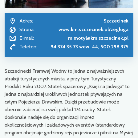
Adres:
Szczecinek
Strona:
www.km.szczecinek.pl/zegluga
E-mail:
m.motyl@km.szczecinek.pl
Telefon:
94 374 35 73 wew. 44, 500 298 375
Szczecinecki Tramwaj Wodny to jedna z najważniejszych
atrakcji turystycznych miasta, a przy tym Turystyczny
Produkt Roku 2007. Statek spacerowy „Księżna Jadwiga” to
jedna z najbardziej urokliwych jednostek pływających na
całym Pojezierzu Drawskim. Dzięki przebudowie może
obecnie zabierać na swój pokład 174 osoby. Statek
doskonale nadaje się do organizacji imprez
okolicznościowych i zakładowych eventów (standardowy
program obejmuje godzinny rejs po jeziorze i piknik na Mysiej