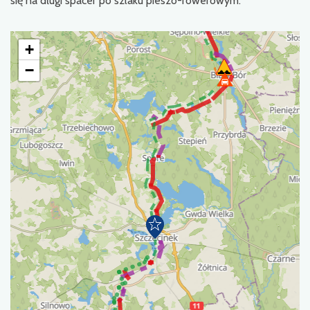
się na długi spacer po szlaku pieszo-rowerowym.
+
−