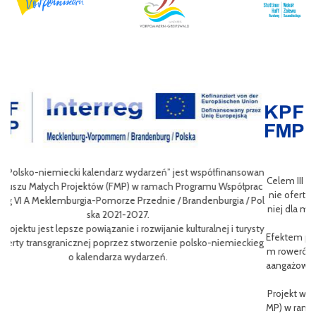
owan
Celem III Polsko-Niemieckich Dni Turystyki Rowerowej jest wzbogace
prac
nie oferty turystycznej oraz ułatwienie transgranicznego dostępu do
 Pol
niej dla mieszkańców obszaru Euroregionu Pomerania jak i dla turystó
w odwiedzających region.
rysty
Efektem planowanych działań jest przybliżenie zwykłym użytkowniko
kieg
m rowerów możliwości różnych tras oraz miejsc do zwiedzenia, jak i z
aangażowanie prawdziwych rowerowych pasjonatów w rozwój turystk
i rowerowej w regionie.
Projekt współfinasowany jest w 80% z Funduszu Małych Projektów (F
MP) w ramach Programu Współpracy Interreg VI A Meklemburgia-Pom