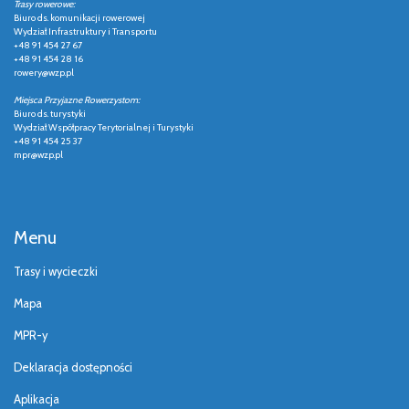
Trasy rowerowe:
Biuro ds. komunikacji rowerowej
Wydział Infrastruktury i Transportu
+48 91 454 27 67
+48 91 454 28 16
rowery@wzp.pl
Miejsca Przyjazne Rowerzystom:
Biuro ds. turystyki
Wydział Współpracy Terytorialnej i Turystyki
+48 91 454 25 37
mpr@wzp.pl
Menu
Trasy i wycieczki
Mapa
MPR-y
Deklaracja dostępności
Aplikacja