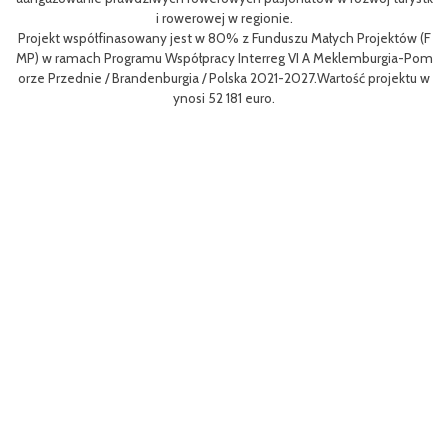
i rowerowej w regionie.
L
Projekt współfinasowany jest w 80% z Funduszu Małych Projektów (F
me
MP) w ramach Programu Współpracy Interreg VI A Meklemburgia-Pom
gf
orze Przednie / Brandenburgia / Polska 2021-2027.Wartość projektu w
8
ynosi 52 181 euro.
p
To
Ce
ny
ł
o 
go
yw
ęd
W 
z
a 
r
Dz
mo