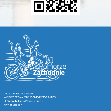
URZĄD MARSZAŁKOWSKI
WOJEWÓDZTWA ZACHODNIOPOMORSKIEGO
ul. Marszałka Józefa Piłsudskiego 40
70-421 Szczecin