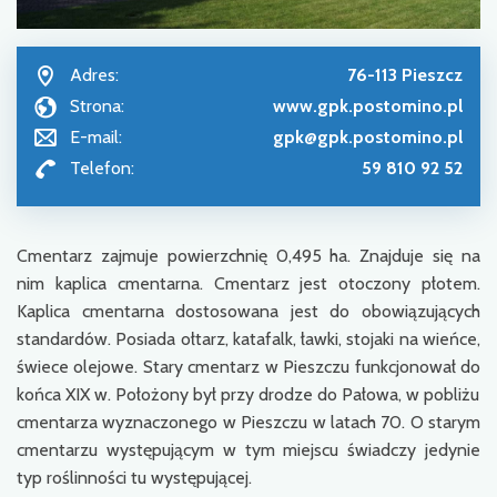
Adres:
76-113 Pieszcz
Strona:
www.gpk.postomino.pl
E-mail:
gpk@gpk.postomino.pl
Telefon:
59 810 92 52
Cmentarz zajmuje powierzchnię 0,495 ha. Znajduje się na
nim kaplica cmentarna. Cmentarz jest otoczony płotem.
Kaplica cmentarna dostosowana jest do obowiązujących
standardów. Posiada ołtarz, katafalk, ławki, stojaki na wieńce,
świece olejowe. Stary cmentarz w Pieszczu funkcjonował do
końca XIX w. Położony był przy drodze do Pałowa, w pobliżu
cmentarza wyznaczonego w Pieszczu w latach 70. O starym
cmentarzu występującym w tym miejscu świadczy jedynie
typ roślinności tu występującej.