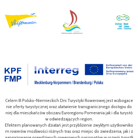
wan
Celem III Polsko-Niemieckich Dni Turystyki Rowerowej jest wzbogace
ac
nie oferty turystycznej oraz ułatwienie transgranicznego dostępu do
Pol
niej dla mieszkańców obszaru Euroregionu Pomerania jak i dla turystó
P
w odwiedzających region.
sty
ng
Efektem planowanych działań jest przybliżenie zwykłym użytkowniko
eg
h
m rowerów możliwości różnych tras oraz miejsc do zwiedzenia, jak i z
oz
aangażowanie prawdziwych rowerowych pasjonatów w rozwój turystk