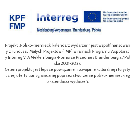
Projekt „Polsko-niemiecki kalendarz wydarzeń” jest współfinansowan
zow
Ce
y z Funduszu Małych Projektów (FMP) w ramach Programu Współprac
rpo
n
y Interreg VI A Meklemburgia-Pomorze Przednie / Brandenburgia / Pol
ni
ska 2021-2027.
re
Celem projektu jest lepsze powiązanie i rozwijanie kulturalnej i turysty
ys
Ef
cznej oferty transgranicznej poprzez stworzenie polsko-niemieckieg
g B
m 
o kalendarza wydarzeń.
aa
lsk
Sz
P
MP
pr
o
uzu
 k
h.
ch