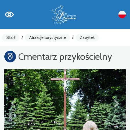
Start
/
Atrakcje turystyczne
/
Zabytek
Cmentarz przykościelny