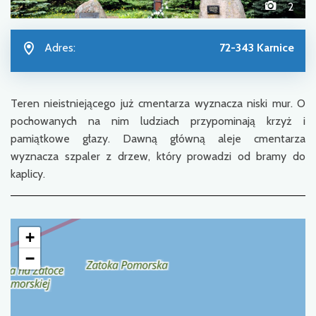
2
Adres:
72-343 Karnice
Teren nieistniejącego już cmentarza wyznacza niski mur. O
pochowanych na nim ludziach przypominają krzyż i
pamiątkowe głazy. Dawną główną aleje cmentarza
wyznacza szpaler z drzew, który prowadzi od bramy do
kaplicy.
+
−