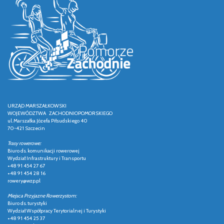
URZĄD MARSZAŁKOWSKI
WOJEWÓDZTWA ZACHODNIOPOMORSKIEGO
ul. Marszałka Józefa Piłsudskiego 40
70-421 Szczecin
Trasy rowerowe:
Biuro ds. komunikacji rowerowej
Wydział Infrastruktury i Transportu
+48 91 454 27 67
+48 91 454 28 16
rowery@wzp.pl
Miejsca Przyjazne Rowerzystom:
Biuro ds. turystyki
Wydział Współpracy Terytorialnej i Turystyki
+48 91 454 25 37