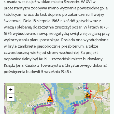
r. osada weszła już w skład miasta Szczecin. W XVI w.
protestantyzm zdobywa miano wyznania powszechnego, a
katolicyzm wraca do łask dopiero po zakończeniu II wojny
światowej. Dnia 18 sierpnia 1868 r. kościół gotycki wraz z
wieżą i plebanią doszczętnie zniszczył pożar. W latach 1875-
1876 wybudowano nową, neogotycką świątynię ceglaną przy
wykorzystaniu planu prostokąta. Posiada ona wyodrębnione
w bryle zamknięte pięciobocznie prezbiterium, a także
czworoboczną wieżę od strony wschodniej. Za projekt
odpowiedzialny był Kruhl - szczeciński mistrz budowlany.
Ksiądz Jana Klauba z Towarzystwa Chrystusowego dokonał
poświęcenia budowli 5 września 1945 r.
+
−