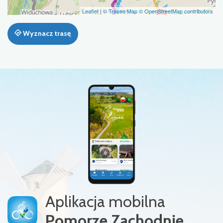
Leaflet
|
© Traseo Map
© OpenStreetMap contributors
Wyznacz trasę
Aplikacja mobilna
Pomorze Zachodnie