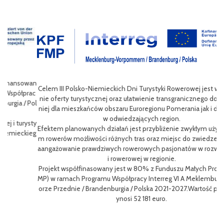
wan
Celem III Polsko-Niemieckich Dni Turystyki Rowerowej jest wzbogace
ac
nie oferty turystycznej oraz ułatwienie transgranicznego dostępu do
Pol
niej dla mieszkańców obszaru Euroregionu Pomerania jak i dla turystó
P
w odwiedzających region.
sty
ng
Efektem planowanych działań jest przybliżenie zwykłym użytkowniko
eg
h
m rowerów możliwości różnych tras oraz miejsc do zwiedzenia, jak i z
oz
aangażowanie prawdziwych rowerowych pasjonatów w rozwój turystk
i rowerowej w regionie.
L
Projekt współfinasowany jest w 80% z Funduszu Małych Projektów (F
me
MP) w ramach Programu Współpracy Interreg VI A Meklemburgia-Pom
gf
orze Przednie / Brandenburgia / Polska 2021-2027.Wartość projektu w
8
ynosi 52 181 euro.
p
To