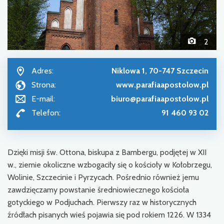
2
Adres:
Niklowa 1, 70-747 Szczecin
Strona:
www.parafiaapostolow.pl
E-mail:
biuro@parafiaapostolow.pl
Telefon:
91 460 93 02
Dzięki misji św. Ottona, biskupa z Bambergu, podjętej w XII
w., ziemie okoliczne wzbogaciły się o kościoły w Kołobrzegu,
Wolinie, Szczecinie i Pyrzycach. Pośrednio również jemu
zawdzięczamy powstanie średniowiecznego kościoła
gotyckiego w Podjuchach. Pierwszy raz w historycznych
źródłach pisanych wieś pojawia się pod rokiem 1226. W 1334