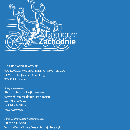
URZĄD MARSZAŁKOWSKI
WOJEWÓDZTWA ZACHODNIOPOMORSKIEGO
ul. Marszałka Józefa Piłsudskiego 40
70-421 Szczecin
Trasy rowerowe:
Biuro ds. komunikacji rowerowej
Wydział Infrastruktury i Transportu
+48 91 454 27 67
+48 91 454 28 16
rowery@wzp.pl
Miejsca Przyjazne Rowerzystom:
Biuro ds. turystyki
Wydział Współpracy Terytorialnej i Turystyki