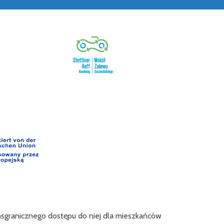
ansgranicznego dostępu do niej dla mieszkańców
Projekt "Innova