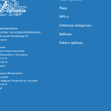
Mapa
MPR-y
Deklaracja dostępności
ARSZAŁKOWSKI
ZTWA ZACHODNIOPOMORSKIEGO
Aplikacja
łka Józefa Piłsudskiego 40
czecin
Pobierz aplikację
rowe:
 komunikacji rowerowej
frastruktury i Transportu
4 27 67
4 28 16
p.pl
zyjazne Rowerzystom:
urystyki
półpracy Terytorialnej i Turystyki
4 25 37
pl