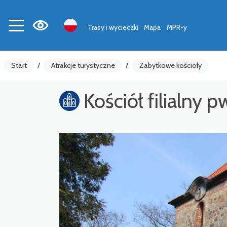
Trasy i wycieczki
Mapa
MPR-y
Start
/
Atrakcje turystyczne
/
Zabytkowe kościoły
Kościół filialny 