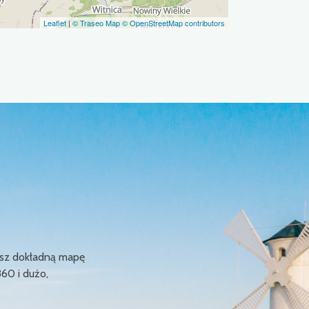
Leaflet
|
© Traseo Map
© OpenStreetMap contributors
ziesz dokładną mapę
360 i dużo,