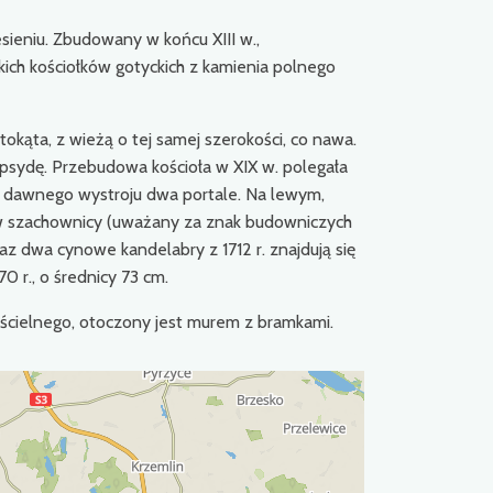
sieniu. Zbudowany w końcu XIII w.,
kich kościołków gotyckich z kamienia polnego
okąta, z wieżą o tej samej szerokości, co nawa.
apsydę. Przebudowa kościoła w XIX w. polegała
z dawnego wystroju dwa portale. Na lewym,
w szachownicy (uważany za znak budowniczych
az dwa cynowe kandelabry z 1712 r. znajdują się
 r., o średnicy 73 cm.
ościelnego, otoczony jest murem z bramkami.