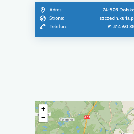
Adres:
74-503 Dolsk
Strona:
szczecin.kuria.p
Telefon:
91 414 60 3
+
−