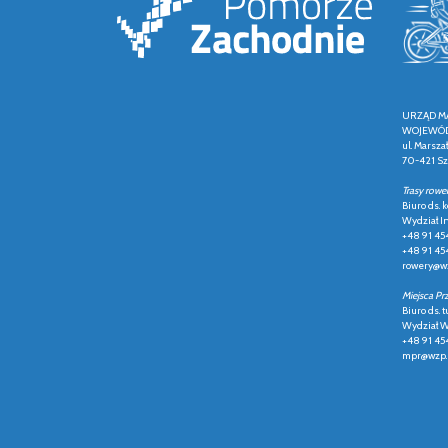
URZĄD M
WOJEWÓD
ul. Marsza
70-421 Sz
Trasy rowe
Biuro ds.
Wydział In
+48 91 45
+48 91 45
rowery@wz
Miejsca Pr
Biuro ds. t
Wydział Ws
+48 91 45
mpr@wzp.