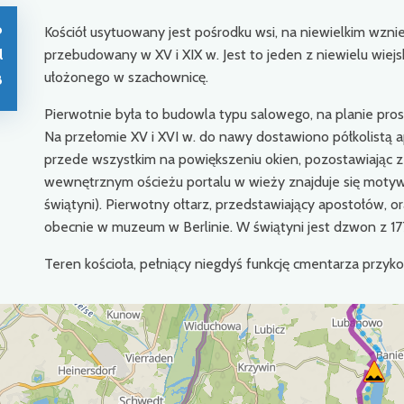
o
Kościół usytuowany jest pośrodku wsi, na niewielkim wznie
l
przebudowany w XV i XIX w. Jest to jeden z niewielu wiejs
ułożonego w szachownicę.
8
Pierwotnie była to budowla typu salowego, na planie prost
Na przełomie XV i XVI w. do nawy dostawiono półkolistą 
przede wszystkim na powiększeniu okien, pozostawiając 
wewnętrznym ościeżu portalu w wieży znajduje się moty
świątyni). Pierwotny ołtarz, przedstawiający apostołów, or
obecnie w muzeum w Berlinie. W świątyni jest dzwon z 1770
Teren kościoła, pełniący niegdyś funkcję cmentarza przyk