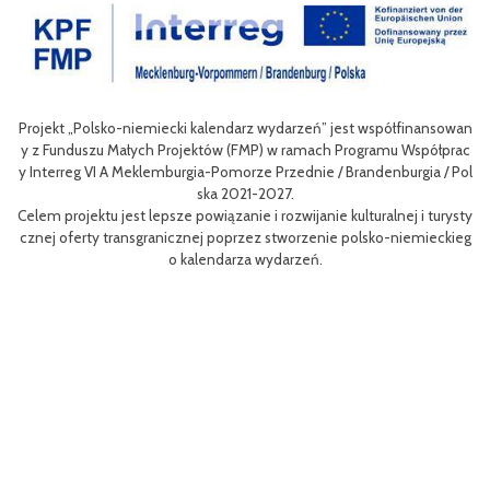
Projekt „Polsko-niemiecki kalendarz wydarzeń” jest współfinansowan
zow
Ce
y z Funduszu Małych Projektów (FMP) w ramach Programu Współprac
rpo
n
y Interreg VI A Meklemburgia-Pomorze Przednie / Brandenburgia / Pol
ni
ska 2021-2027.
re
Celem projektu jest lepsze powiązanie i rozwijanie kulturalnej i turysty
ys
Ef
cznej oferty transgranicznej poprzez stworzenie polsko-niemieckieg
g B
m 
o kalendarza wydarzeń.
aa
lsk
Sz
P
MP
pr
o
uzu
 k
h.
ch
Zac
rys