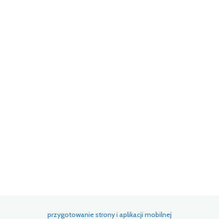
ć c
t z
(EF
przygotowanie strony i aplikacji mobilnej