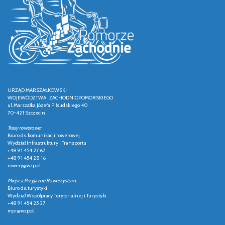
URZĄD MARSZAŁKOWSKI
WOJEWÓDZTWA ZACHODNIOPOMORSKIEGO
ul. Marszałka Józefa Piłsudskiego 40
70-421 Szczecin
Trasy rowerowe:
Biuro ds. komunikacji rowerowej
Wydział Infrastruktury i Transportu
+48 91 454 27 67
+48 91 454 28 16
rowery@wzp.pl
Miejsca Przyjazne Rowerzystom:
Biuro ds. turystyki
Wydział Współpracy Terytorialnej i Turystyki
+48 91 454 25 37
mpr@wzp.pl