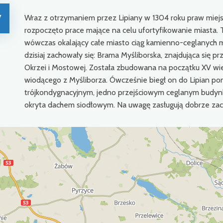
y
Wraz z otrzymaniem przez Lipiany w 1304 roku praw miejsk
rozpoczęto prace mające na celu ufortyfikowanie miasta
wówczas okalający całe miasto ciąg kamienno-ceglanych 
dzisiaj zachowały się: Brama Myśliborska, znajdująca się pr
Okrzei i Mostowej. Została zbudowana na początku XV wiek
wiodącego z Myśliborza. Ówcześnie biegł on do Lipian pom
trójkondygnacyjnym, jedno przejściowym ceglanym budyn
okryta dachem siodłowym. Na uwagę zasługują dobrze z