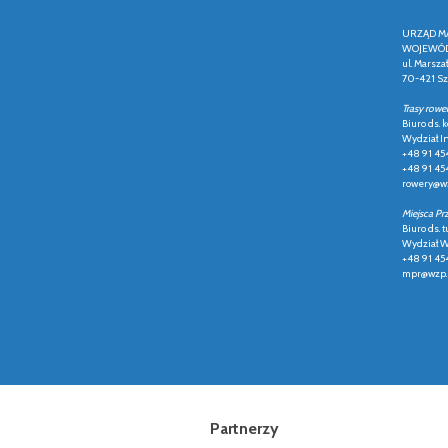
URZĄD M
WOJEWÓD
ul. Marsza
70-421 Sz
Trasy rowe
Biuro ds.
Wydział In
+48 91 45
+48 91 45
rowery@wz
Miejsca Pr
Biuro ds. t
Wydział Ws
+48 91 45
mpr@wzp.
Partnerzy