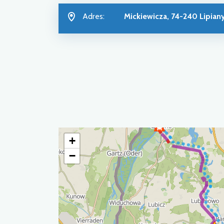
Adres:
Mickiewicza, 74-240 Lipian
+
−