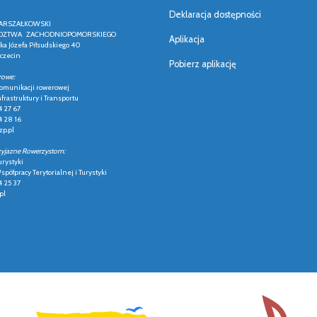
Deklaracja dostępności
ARSZAŁKOWSKI
ZTWA ZACHODNIOPOMORSKIEGO
Aplikacja
łka Józefa Piłsudskiego 40
czecin
Pobierz aplikację
rowe:
 komunikacji rowerowej
frastruktury i Transportu
4 27 67
4 28 16
p.pl
zyjazne Rowerzystom:
urystyki
półpracy Terytorialnej i Turystyki
4 25 37
pl