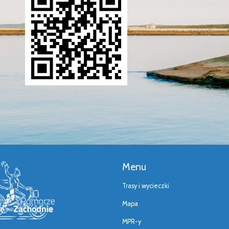
Menu
Trasy i wycieczki
Mapa
MPR-y