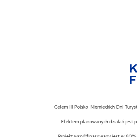
Celem III Polsko-Niemieckich Dni Turystyki Ro
obs
Efektem planowanych działań jest przybliż
prawd
Projekt współfinasowany jest w 80% z Fund