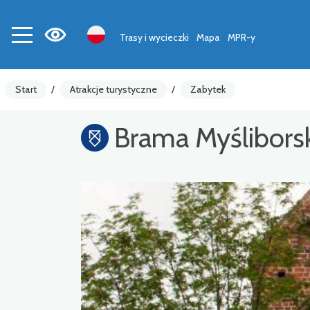
Trasy i wycieczki
Mapa
MPR-y
Start
/
Atrakcje turystyczne
/
Zabytek
Brama Myślibors