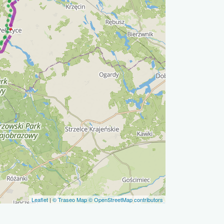
Leaflet
|
© Traseo Map
© OpenStreetMap contributors