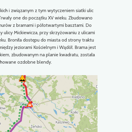
ich i związanym z tym wytyczeniem siatki ulic
. Trwały one do początku XV wieku. Zbudowano
murów z bramami i półotwartymi basztami. Do
zy ulicy Mickiewicza, przy skrzyżowaniu z ulicami
u. Broniła dostępu do miasta od strony traktu
iędzy jeziorami Kościelnym i Wądół. Brama jest
kiem, zbudowanym na planie kwadratu, została
achowane ozdobne blendy.