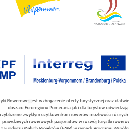
werowej jest wzbogacenie oferty turystycznej oraz ułatwienie tr
zaru Euroregionu Pomerania jak i dla turystów odwiedzających reg
enie zwykłym użytkownikom rowerów możliwości różnych tras oraz
ziwych rowerowych pasjonatów w rozwój turystki rowerowej w reg
uszu Małych Projektów (FMP) w ramach Programu Współpracy Int