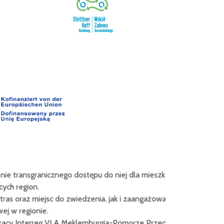
ansgranicznego dostępu do niej dla mieszkańców
Projekt "Innova
ion.
Europa
 miejsc do zwiedzenia, jak i zaangażowanie
Liderem projektu
ionie.
Közhasznú No
erreg VI A Meklemburgia-Pomorze Przednie /