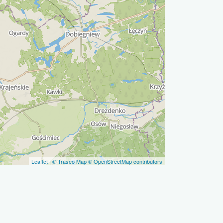
Leaflet
|
© Traseo Map
© OpenStreetMap contributors