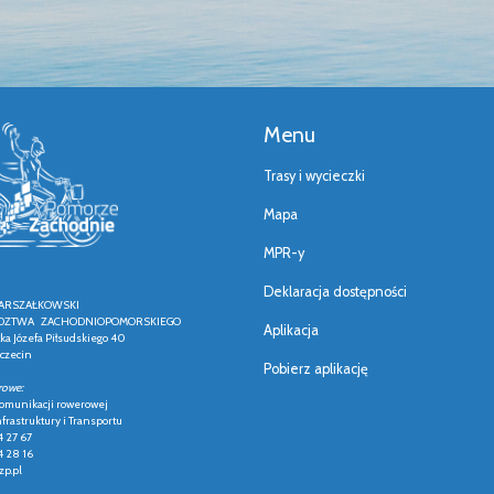
Menu
Trasy i wycieczki
Mapa
MPR-y
Deklaracja dostępności
ARSZAŁKOWSKI
ZTWA ZACHODNIOPOMORSKIEGO
Aplikacja
łka Józefa Piłsudskiego 40
czecin
Pobierz aplikację
rowe:
 komunikacji rowerowej
frastruktury i Transportu
4 27 67
4 28 16
p.pl