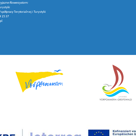
zyjazne Rowerzystom:
urystyki
półpracy Terytorialnej i Turystyki
4 25 37
pl