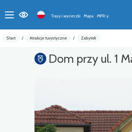
Trasy i wycieczki
Mapa
MPR-y
Start
/
Atrakcje turystyczne
/
Zabytek
Dom przy ul. 1 M