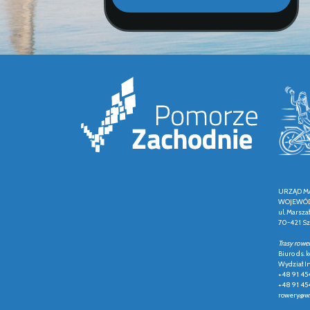
URZĄD M
WOJEWÓD
ul. Marsza
70-421 Sz
Trasy rowe
Biuro ds.
Wydział In
+48 91 45
+48 91 45
rowery@wz