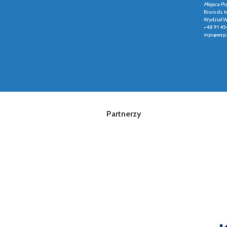
Miejsca Pr
Biuro ds. t
Wydział Ws
+48 91 45
mpr@wzp.
Partnerzy