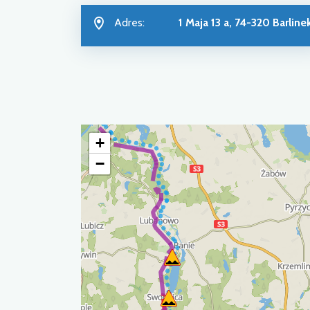
Adres:
1 Maja 13 a, 74-320 Barline
+
−