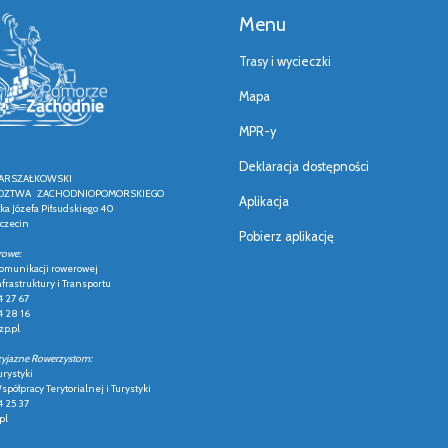
Menu
Trasy i wycieczki
Mapa
MPR-y
Deklaracja dostępności
ARSZAŁKOWSKI
ZTWA ZACHODNIOPOMORSKIEGO
Aplikacja
łka Józefa Piłsudskiego 40
czecin
Pobierz aplikację
rowe:
 komunikacji rowerowej
frastruktury i Transportu
4 27 67
4 28 16
p.pl
zyjazne Rowerzystom:
urystyki
półpracy Terytorialnej i Turystyki
4 25 37
pl