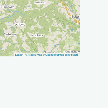
Leaflet
|
© Traseo Map
© OpenStreetMap contributors