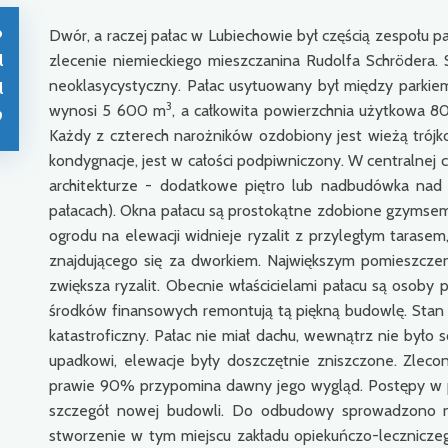
o
Dwór, a raczej pałac w Lubiechowie był częścią zespołu 
l
zlecenie niemieckiego mieszczanina Rudolfa Schrödera. S
neoklasycystyczny. Pałac usytuowany był między parki
l
3
wynosi 5 600 m
, a całkowita powierzchnia użytkowa 
9
Każdy z czterech narożników ozdobiony jest wieżą trój
kondygnacje, jest w całości podpiwniczony. W centralnej 
architekturze - dodatkowe piętro lub nadbudówka nad
pałacach). Okna pałacu są prostokątne zdobione gzymsem
ogrodu na elewacji widnieje ryzalit z przyległym tarase
znajdującego się za dworkiem. Największym pomieszczen
zwiększa ryzalit. Obecnie właścicielami pałacu są osoby
środków finansowych remontują tą piękną budowlę. Stan j
katastroficzny. Pałac nie miał dachu, wewnątrz nie było s
upadkowi, elewacje były doszczętnie zniszczone. Zleco
prawie 90% przypomina dawny jego wygląd. Postępy w pr
szczegół nowej budowli. Do odbudowy sprowadzono naw
stworzenie w tym miejscu zakładu opiekuńczo-leczniczeg