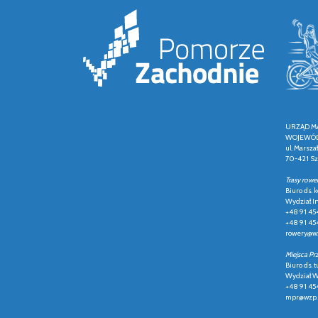
URZĄD M
WOJEWÓD
ul. Marsza
70-421 Sz
Trasy rowe
Biuro ds.
Wydział In
+48 91 45
+48 91 45
rowery@wz
Miejsca Pr
Biuro ds. t
Wydział Ws
+48 91 45
mpr@wzp.