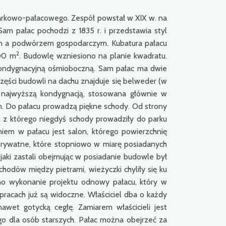
parkowo-pałacowego. Zespół powstał w XIX w. na
am pałac pochodzi z 1835 r. i przedstawia styl
em a podwórzem gospodarczym. Kubatura pałacu
2
800 m
. Budowlę wzniesiono na planie kwadratu.
kondygnacyjną ośmioboczną. Sam pałac ma dwie
części budowli na dachu znajduje się belweder (w
 najwyższą kondygnacją, stosowana głównie w
. Do pałacu prowadzą piękne schody. Od strony
m, z którego niegdyś schody prowadziły do parku
iem w pałacu jest salon, którego powierzchnię
 prywatne, które stopniowo w miarę posiadanych
aki zastali obejmując w posiadanie budowle był
chodów między pietrami, wieżyczki chyliły się ku
no wykonanie projektu odnowy pałacu, który w
acach już są widoczne. Właściciel dba o każdy
et gotycką cegłę. Zamiarem właścicieli jest
o dla osób starszych. Pałac można obejrzeć za