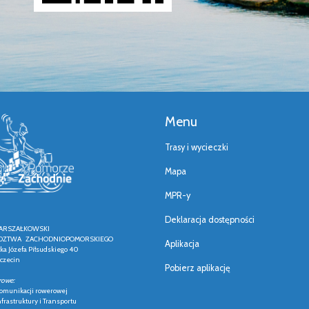
Menu
Trasy i wycieczki
Mapa
MPR-y
Deklaracja dostępności
ARSZAŁKOWSKI
ZTWA ZACHODNIOPOMORSKIEGO
Aplikacja
łka Józefa Piłsudskiego 40
czecin
Pobierz aplikację
rowe:
 komunikacji rowerowej
frastruktury i Transportu