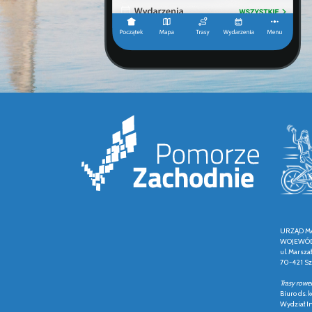
URZĄD M
WOJEWÓD
ul. Marsza
70-421 Sz
Trasy rowe
Biuro ds.
Wydział In