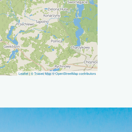
Leaflet
|
© Traseo Map
© OpenStreetMap contributors