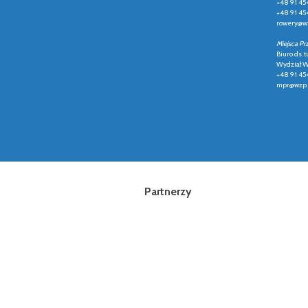
+48 91 45
+48 91 45
rowery@wz
Miejsca Pr
Biuro ds. t
Wydział Ws
+48 91 45
mpr@wzp.
Partnerzy