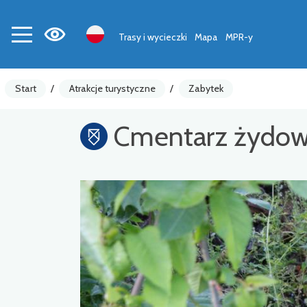
Trasy i wycieczki
Mapa
MPR-y
Start
/
Atrakcje turystyczne
/
Zabytek
Cmentarz żydow