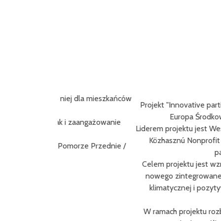
 dla mieszkańców
Projekt "Innovative participatory sustainable b
Europa Środkowa 2021-2027, mającego n
zaangażowanie
Liderem projektu jest Westpannon Regional and
Közhasznú Nonprofit Kft.) oraz 12 partneró
ze Przednie /
partnerem OETE (Ecologic
Celem projektu jest wzmocnienie potencjału i
nowego zintegrowanego produktu turystyczne
klimatycznej i pozytywnego wpływu na obsza
W ramach projektu rozbudowana zostanie promo