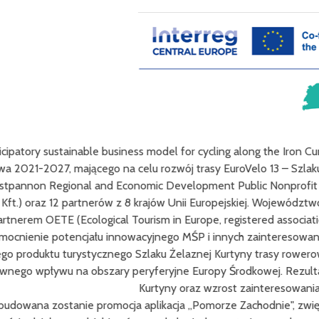
usiness model for cycling along the Iron Curtain Trail" (akronim 
a celu rozwój trasy EuroVelo 13 – Szlaku Żelaznej Kurtyny (Velo
 Economic Development Public Nonprofit Ltd. (oryg. Nyugat-Pann
w z 8 krajów Unii Europejskiej. Województwo Zachodniopomorskie
al Tourism in Europe, registered association) nad wspólnym roz
nnowacyjnego MŚP i innych zainteresowanych stron w łańcuchu w
go Szlaku Żelaznej Kurtyny trasy rowerowej EuroVelo13, zaproj
ry peryferyjne Europy Środkowej. Rezultatem projektu będzie ro
Kurtyny oraz wzrost zainteresowania trasą EuroVelo13.
cja aplikacja „Pomorze Zachodnie", zwiększenie ilości Miejsc P