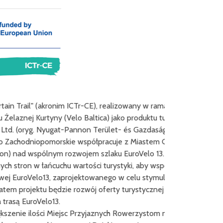
ICTr-CE), realizowany w ramach Programu Interreg
 Baltica) jako produktu turystycznego.
on Terület- és Gazdaságfejlesztési Szolgáltató
 współpracuje z Miastem Gdańsk i niemieckim
wojem szlaku EuroVelo 13.
Celem proje
artości turystyki, aby współpracować w ramach
ektowanego w celu stymulowania neutralności
Efektem plano
zwój oferty turystycznej na Szlaku Żelaznej
Projekt wspó
rzyjaznych Rowerzystom na szlaku Velo Baltica