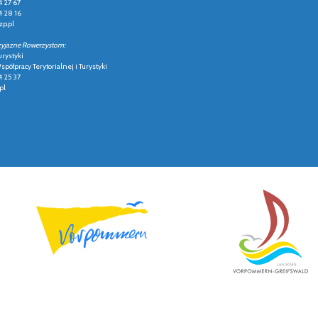
4 27 67
4 28 16
p.pl
zyjazne Rowerzystom:
urystyki
półpracy Terytorialnej i Turystyki
4 25 37
pl