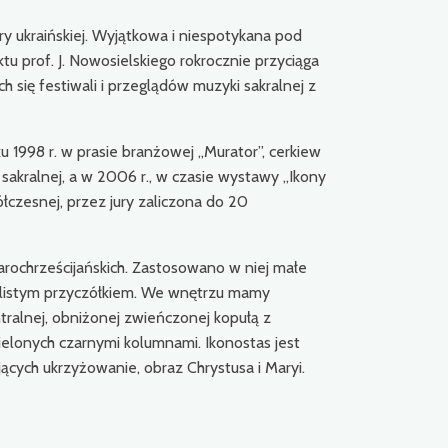
ry ukraińskiej. Wyjątkowa i niespotykana pod
u prof. J. Nowosielskiego rokrocznie przyciąga
 się festiwali i przeglądów muzyki sakralnej z
 1998 r. w prasie branżowej „Murator”, cerkiew
 sakralnej, a w 2006 r., w czasie wystawy „Ikony
łczesnej, przez jury zaliczona do 20
arochrześcijańskich. Zastosowano w niej małe
kolistym przyczółkiem. We wnętrzu mamy
ntralnej, obniżonej zwieńczonej kopułą z
elonych czarnymi kolumnami. Ikonostas jest
ących ukrzyżowanie, obraz Chrystusa i Maryi.