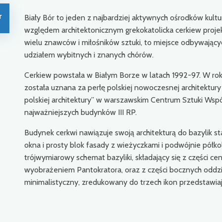
r
Biały Bór to jeden z najbardziej aktywnych ośrodków kultu
względem architektonicznym grekokatolicka cerkiew projekt
wielu znawców i miłośników sztuki, to miejsce odbywających
udziałem wybitnych i znanych chórów.
Cerkiew powstała w Białym Borze w latach 1992-97. W roku
została uznana za perłę polskiej nowoczesnej architektury
polskiej architektury” w warszawskim Centrum Sztuki Wspó
najważniejszych budynków III RP.
Budynek cerkwi nawiązuje swoją architekturą do bazylik st
okna i prosty blok fasady z wieżyczkami i podwójnie pół
trójwymiarowy schemat bazyliki, składający się z części ce
wyobrażeniem Pantokratora, oraz z części bocznych oddzi
minimalistyczny, zredukowany do trzech ikon przedstawiaj