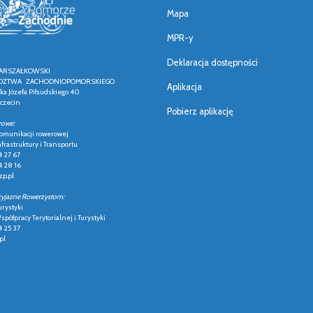
Mapa
MPR-y
Deklaracja dostępności
ARSZAŁKOWSKI
ZTWA ZACHODNIOPOMORSKIEGO
Aplikacja
łka Józefa Piłsudskiego 40
czecin
Pobierz aplikację
rowe:
 komunikacji rowerowej
frastruktury i Transportu
4 27 67
4 28 16
p.pl
zyjazne Rowerzystom:
urystyki
półpracy Terytorialnej i Turystyki
4 25 37
pl