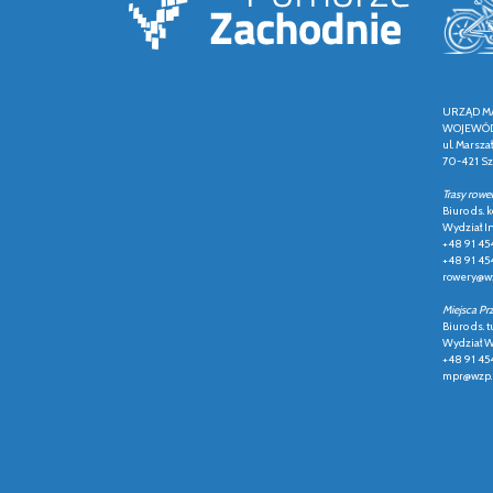
URZĄD M
WOJEWÓD
ul. Marsza
70-421 Sz
Trasy rowe
Biuro ds.
Wydział In
+48 91 45
+48 91 45
rowery@wz
Miejsca Pr
Biuro ds. t
Wydział Ws
+48 91 45
mpr@wzp.