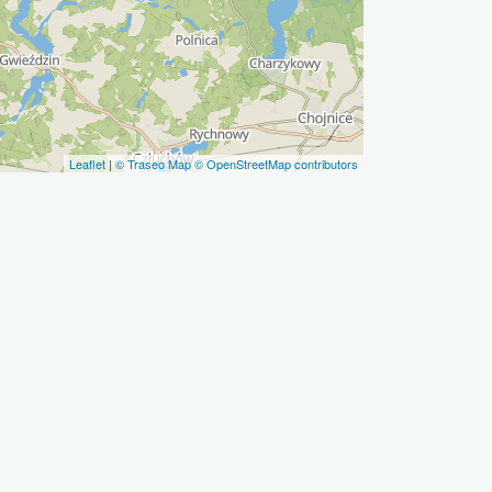
Leaflet
|
© Traseo Map
© OpenStreetMap contributors