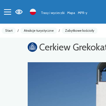
Trasy i wycieczki
Mapa
MPR-y
Start
/
Atrakcje turystyczne
/
Zabytkowe kościoły
Cerkiew Grekoka