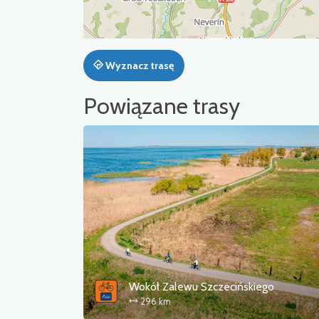
Wyznacz trasę
Powiązane trasy
Wokół Zalewu Szczecińskiego
296 km