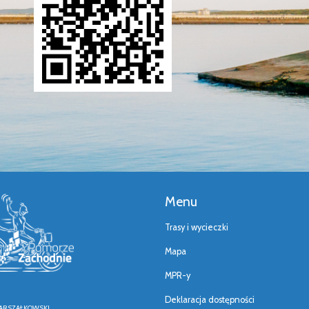
Menu
Trasy i wycieczki
Mapa
MPR-y
Deklaracja dostępności
ARSZAŁKOWSKI