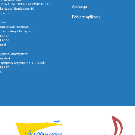
ZTWA ZACHODNIOPOMORSKIEGO
Aplikacja
łka Józefa Piłsudskiego 40
czecin
Pobierz aplikację
rowe:
 komunikacji rowerowej
frastruktury i Transportu
4 27 67
4 28 16
p.pl
zyjazne Rowerzystom:
urystyki
półpracy Terytorialnej i Turystyki
4 25 37
pl