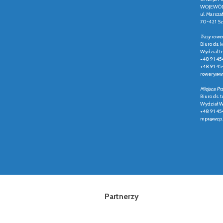
WOJEWÓD
ul. Marsza
70-421 Sz
Trasy rowe
Biuro ds.
Wydział In
+48 91 45
+48 91 45
rowery@wz
Miejsca Pr
Biuro ds. t
Wydział Ws
+48 91 45
mpr@wzp.
Partnerzy