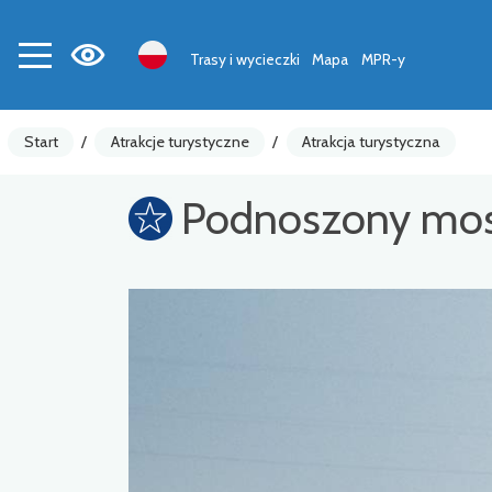
Trasy i wycieczki
Mapa
MPR-y
Start
/
Atrakcje turystyczne
/
Atrakcja turystyczna
Podnoszony most