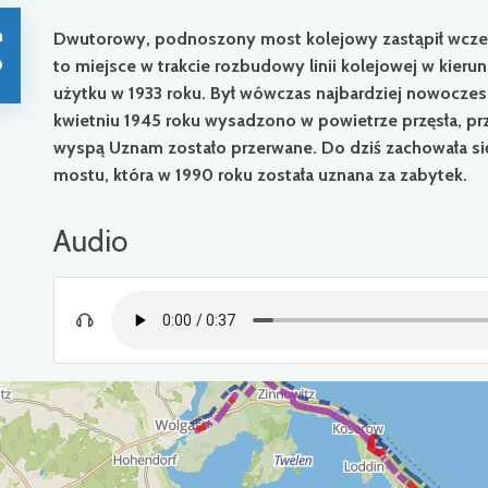
n
Dwutorowy, podnoszony most kolejowy zastąpił wcześ
9
to miejsce w trakcie rozbudowy linii kolejowej w kie
użytku w 1933 roku. Był wówczas najbardziej nowocze
kwietniu 1945 roku wysadzono w powietrze przęsła, pr
wyspą Uznam zostało przerwane. Do dziś zachowała si
mostu, która w 1990 roku została uznana za zabytek.
Audio