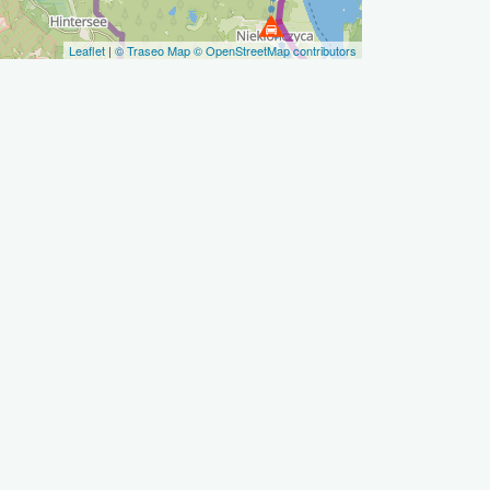
Leaflet
|
© Traseo Map
© OpenStreetMap contributors