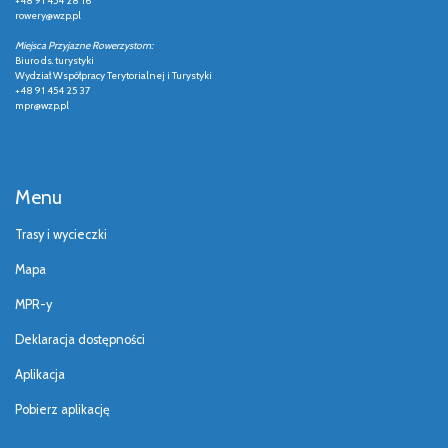
+48 91 454 28 16
rowery@wzp.pl
Miejsca Przyjazne Rowerzystom:
Biuro ds. turystyki
Wydział Współpracy Terytorialnej i Turystyki
+48 91 454 25 37
mpr@wzp.pl
Menu
Trasy i wycieczki
Mapa
MPR-y
Deklaracja dostępności
Aplikacja
Pobierz aplikację