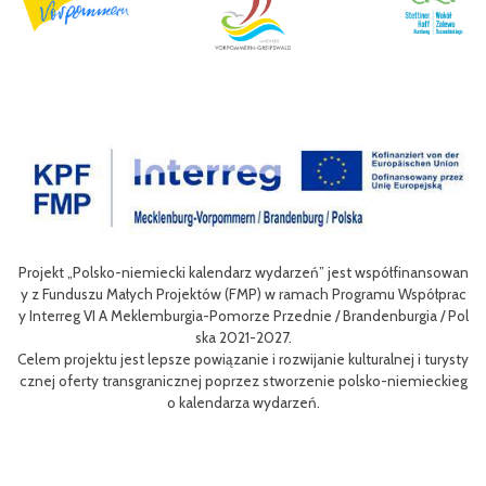
” jest współfinansowan
Celem III Polsko-Niemieckich Dni Turystyki Rowero
ch Programu Współprac
nie oferty turystycznej oraz ułatwienie transgrani
e / Brandenburgia / Pol
niej dla mieszkańców obszaru Euroregionu Pomerania
w odwiedzających region.
ie kulturalnej i turysty
Efektem planowanych działań jest przybliżenie zw
nie polsko-niemieckieg
m rowerów możliwości różnych tras oraz miejsc do z
aangażowanie prawdziwych rowerowych pasjonatów
i rowerowej w regionie.
Projekt współfinasowany jest w 80% z Funduszu Ma
MP) w ramach Programu Współpracy Interreg VI A