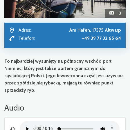
3
Adres:
Am Hafen, 17375 Altwarp
Telefon:
+49 39 77 32 65 64
To najbardziej wysunięty na północny wschód port
Niemiec, który jest także portem granicznym do
sąsiadującej Polski. Jego lewostronna część jest używana
przez spółdzielnię rybacką, mającą tu również punkt
sprzedaży ryb.
Audio