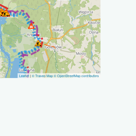
Leaflet
|
© Traseo Map
© OpenStreetMap contributors