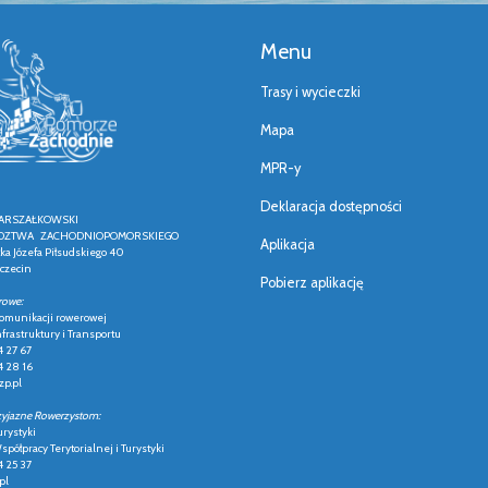
Menu
Trasy i wycieczki
Mapa
MPR-y
Deklaracja dostępności
ARSZAŁKOWSKI
ZTWA ZACHODNIOPOMORSKIEGO
Aplikacja
łka Józefa Piłsudskiego 40
czecin
Pobierz aplikację
rowe:
 komunikacji rowerowej
frastruktury i Transportu
4 27 67
4 28 16
p.pl
zyjazne Rowerzystom:
urystyki
półpracy Terytorialnej i Turystyki
4 25 37
pl