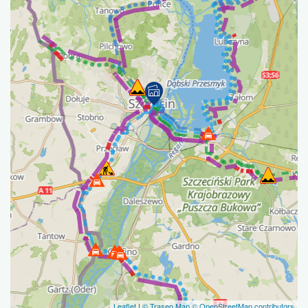
Leaflet
|
© Traseo Map
© OpenStreetMap contributors