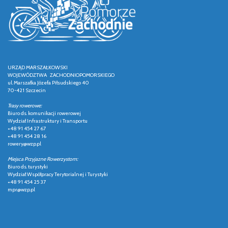
URZĄD MARSZAŁKOWSKI
WOJEWÓDZTWA ZACHODNIOPOMORSKIEGO
ul. Marszałka Józefa Piłsudskiego 40
70-421 Szczecin
Trasy rowerowe:
Biuro ds. komunikacji rowerowej
Wydział Infrastruktury i Transportu
+48 91 454 27 67
+48 91 454 28 16
rowery@wzp.pl
Miejsca Przyjazne Rowerzystom:
Biuro ds. turystyki
Wydział Współpracy Terytorialnej i Turystyki
+48 91 454 25 37
mpr@wzp.pl