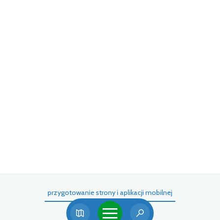
g
y
ę
W
z
a
D
m
n
p
k
t
k
przygotowanie strony i aplikacji mobilnej