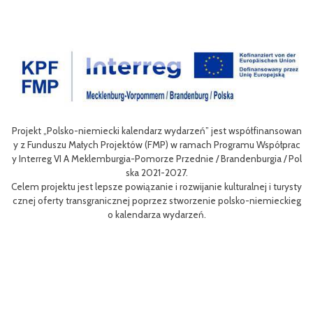
ansowan
Celem III Polsko-Niemieckich Dni Turystyki Rowerowej jest wzboga
ółprac
nie oferty turystycznej oraz ułatwienie transgranicznego dostępu 
a / Pol
niej dla mieszkańców obszaru Euroregionu Pomerania jak i dla turys
w odwiedzających region.
 turysty
Efektem planowanych działań jest przybliżenie zwykłym użytkowni
ieckieg
m rowerów możliwości różnych tras oraz miejsc do zwiedzenia, jak i
aangażowanie prawdziwych rowerowych pasjonatów w rozwój turys
i rowerowej w regionie.
Projekt współfinasowany jest w 80% z Funduszu Małych Projektów 
MP) w ramach Programu Współpracy Interreg VI A Meklemburgia-P
orze Przednie / Brandenburgia / Polska 2021-2027.Wartość projektu
ynosi 52 181 euro.