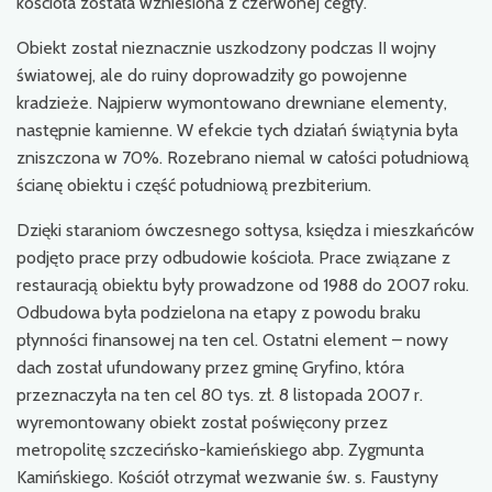
kościoła została wzniesiona z czerwonej cegły.
Obiekt został nieznacznie uszkodzony podczas II wojny
światowej, ale do ruiny doprowadziły go powojenne
kradzieże. Najpierw wymontowano drewniane elementy,
następnie kamienne. W efekcie tych działań świątynia była
zniszczona w 70%. Rozebrano niemal w całości południową
ścianę obiektu i część południową prezbiterium.
Dzięki staraniom ówczesnego sołtysa, księdza i mieszkańców
podjęto prace przy odbudowie kościoła. Prace związane z
restauracją obiektu były prowadzone od 1988 do 2007 roku.
Odbudowa była podzielona na etapy z powodu braku
płynności finansowej na ten cel. Ostatni element – nowy
dach został ufundowany przez gminę Gryfino, która
przeznaczyła na ten cel 80 tys. zł. 8 listopada 2007 r.
wyremontowany obiekt został poświęcony przez
metropolitę szczecińsko-kamieńskiego abp. Zygmunta
Kamińskiego. Kościół otrzymał wezwanie św. s. Faustyny