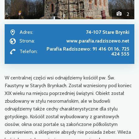
2
Adres:
74-107 Stare Brynki
Strona:
www.parafia.radziszewo.net
Parafia Radziszewo: 91 416 01 16, 725
Telefon:
424 555
W centralnej części wsi odnajdziemy kościół pw. Św.
Faustyny w Starych Brynkach. Został wzniesiony pod koniec
XIX wieku na miejscu poprzedniej świątyni. Obiekt został
zbudowany w stylu neoromańskim, ale w budowli
odnajdziemy także cechy charakterystyczne dla stylu
gotyckiego. Kościół został wybudowany z granitowych
ciosów, okna oraz portale są zakończone półkolistym
obramieniem, a sklepienie absydy nie posiada żeber. Wieża