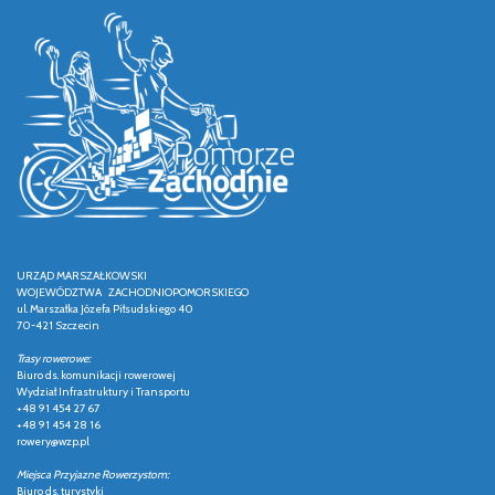
URZĄD MARSZAŁKOWSKI
WOJEWÓDZTWA ZACHODNIOPOMORSKIEGO
ul. Marszałka Józefa Piłsudskiego 40
70-421 Szczecin
Trasy rowerowe:
Biuro ds. komunikacji rowerowej
Wydział Infrastruktury i Transportu
+48 91 454 27 67
+48 91 454 28 16
rowery@wzp.pl
Miejsca Przyjazne Rowerzystom:
Biuro ds. turystyki