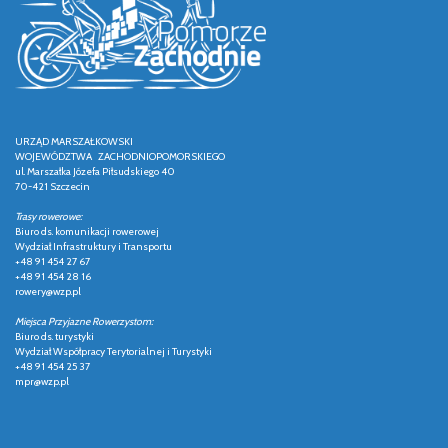
URZĄD MARSZAŁKOWSKI
WOJEWÓDZTWA ZACHODNIOPOMORSKIEGO
ul. Marszałka Józefa Piłsudskiego 40
70-421 Szczecin
Trasy rowerowe:
Biuro ds. komunikacji rowerowej
Wydział Infrastruktury i Transportu
+48 91 454 27 67
+48 91 454 28 16
rowery@wzp.pl
Miejsca Przyjazne Rowerzystom:
Biuro ds. turystyki
Wydział Współpracy Terytorialnej i Turystyki
+48 91 454 25 37
mpr@wzp.pl