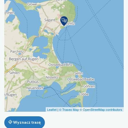
Leaflet
|
© Traseo Map
© OpenStreetMap contributors
Wyznacz trasę