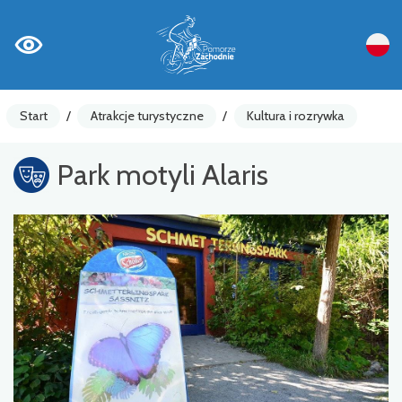
Start
/
Atrakcje turystyczne
/
Kultura i rozrywka
Park motyli Alaris