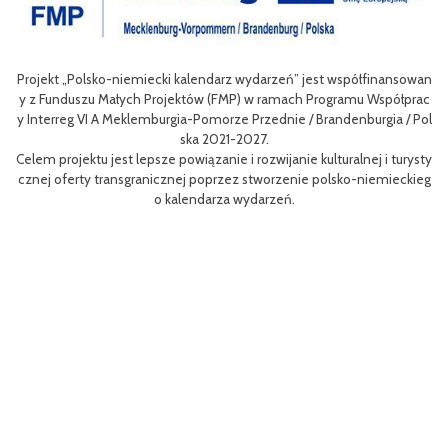
Projekt „Polsko-niemiecki kalendarz wydarzeń” jest współfinansowan
zow
Ce
y z Funduszu Małych Projektów (FMP) w ramach Programu Współprac
rpo
n
y Interreg VI A Meklemburgia-Pomorze Przednie / Brandenburgia / Pol
ni
ska 2021-2027.
re
Celem projektu jest lepsze powiązanie i rozwijanie kulturalnej i turysty
ys
Ef
cznej oferty transgranicznej poprzez stworzenie polsko-niemieckieg
g B
m 
o kalendarza wydarzeń.
aa
lsk
Sz
P
MP
pr
o
uzu
 k
h.
ch
Zac
rys
ć c