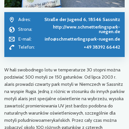
Adres:
Straße der Jugend 6, 18546 Sassnitz
http://www.schmetterlingspark-
Strona:
ruegen.de
E-mail:
info@schmetterlingspark-ruegen.de
Telefon:
+49 38392 66442
W hali swobodnego lotu w temperaturze 30 stopni można
podziwiać 500 motyli ze 150 gatunków. Od lipca 2003 r.
alaris prowadzi czwarty park motyli w Niemczech w Sassnitz
na wyspie Rugia. Jedną z różnic w stosunku do innych parków
motyli alaris jest specjalne oświetlenie na wybrzeżu, wysoka
zawartość promieniowania UV jest bardzo podobna do
naturalnych warunków oświetleniowych, szczególnie dla
motyli południowoamerykańskich. Przez cały czas można
zobaczyć około 100 różnych gatunków z czterech