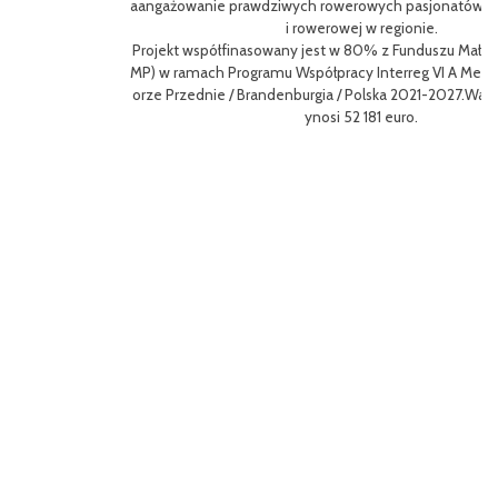
oz
aangażowanie prawdziwych rowerowych pasjonatów w rozwój turystk
i rowerowej w regionie.
L
Projekt współfinasowany jest w 80% z Funduszu Małych Projektów (F
me
MP) w ramach Programu Współpracy Interreg VI A Meklemburgia-Pom
gf
orze Przednie / Brandenburgia / Polska 2021-2027.Wartość projektu w
8
ynosi 52 181 euro.
p
To
Ce
ny
ł
o 
go
yw
ęd
W 
z
a 
r
Dz
mo