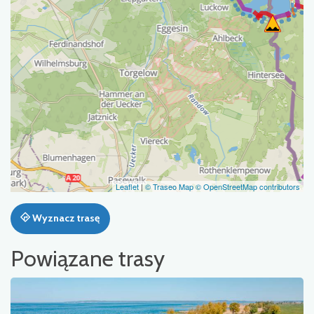
Leaflet
|
© Traseo Map
© OpenStreetMap contributors
Wyznacz trasę
Powiązane trasy