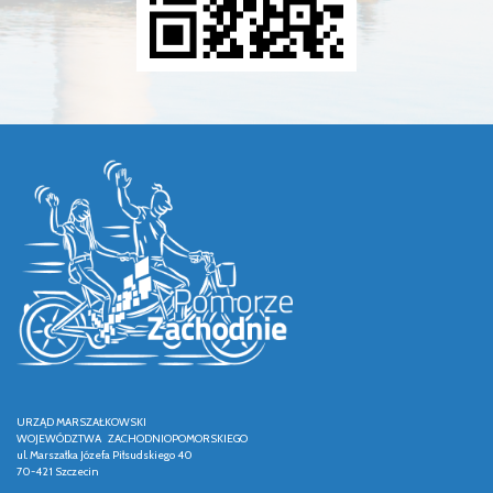
URZĄD MARSZAŁKOWSKI
WOJEWÓDZTWA ZACHODNIOPOMORSKIEGO
ul. Marszałka Józefa Piłsudskiego 40
70-421 Szczecin