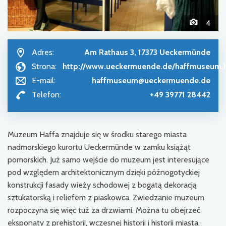
4
Adres:
Am Rathaus 3, 17373 Ueckermünde
Strona:
http://www.ueckermuende.de/haffmuseum.
E-mail:
haffmuseum@ueckermuende.de
Telefon:
+49 39771 28442
Muzeum Haffa znajduje się w środku starego miasta
nadmorskiego kurortu Ueckermünde w zamku książąt
pomorskich. Już samo wejście do muzeum jest interesujące
pod względem architektonicznym dzięki późnogotyckiej
konstrukcji fasady wieży schodowej z bogatą dekoracją
sztukatorską i reliefem z piaskowca. Zwiedzanie muzeum
rozpoczyna się więc tuż za drzwiami. Można tu obejrzeć
eksponaty z prehistorii, wczesnej historii i historii miasta.