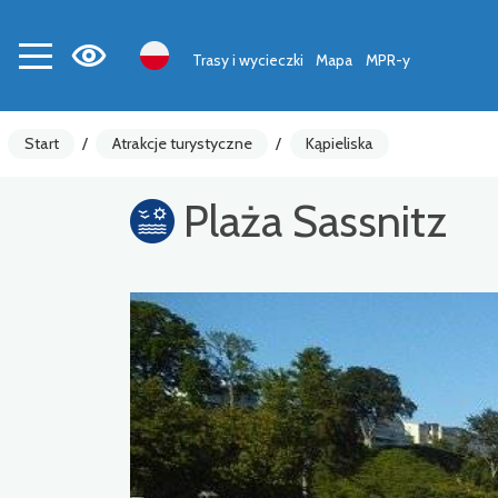
Trasy i wycieczki
Mapa
MPR-y
Start
/
Atrakcje turystyczne
/
Kąpieliska
Plaża Sassnitz