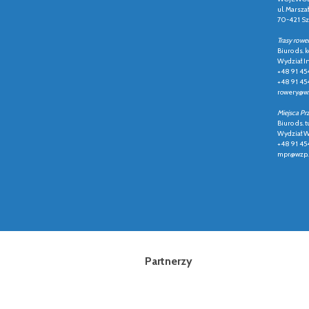
ul. Marsza
70-421 Sz
Trasy rowe
Biuro ds.
Wydział In
+48 91 45
+48 91 45
rowery@wz
Miejsca Pr
Biuro ds. t
Wydział Ws
+48 91 45
mpr@wzp.
Partnerzy