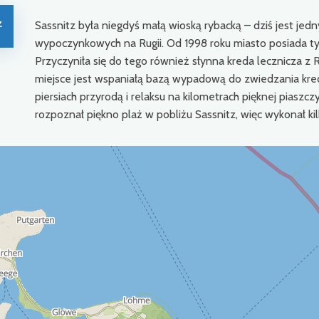
z
Sassnitz była niegdyś małą wioską rybacką – dziś jest jed
wypoczynkowych na Rugii. Od 1998 roku miasto posiada ty
Przyczyniła się do tego również słynna kreda lecznicza z R
miejsce jest wspaniałą bazą wypadową do zwiedzania kre
piersiach przyrodą i relaksu na kilometrach pięknej piaszcz
rozpoznał piękno plaż w pobliżu Sassnitz, więc wykonał kil