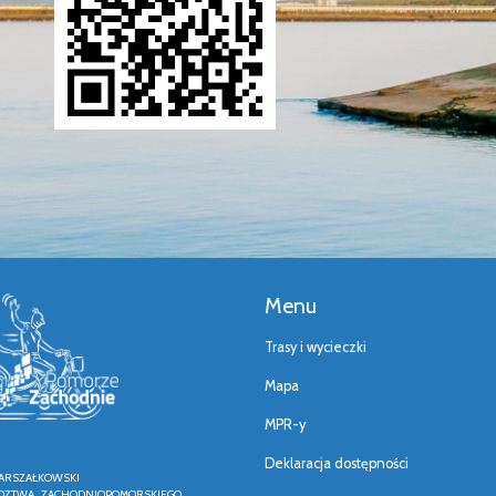
Menu
Trasy i wycieczki
Mapa
MPR-y
Deklaracja dostępności
ARSZAŁKOWSKI
ZTWA ZACHODNIOPOMORSKIEGO