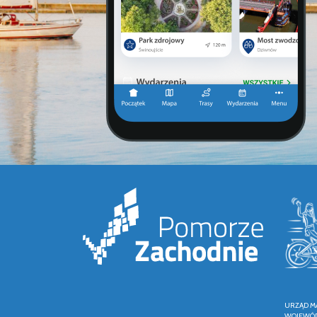
URZĄD M
WOJEWÓD