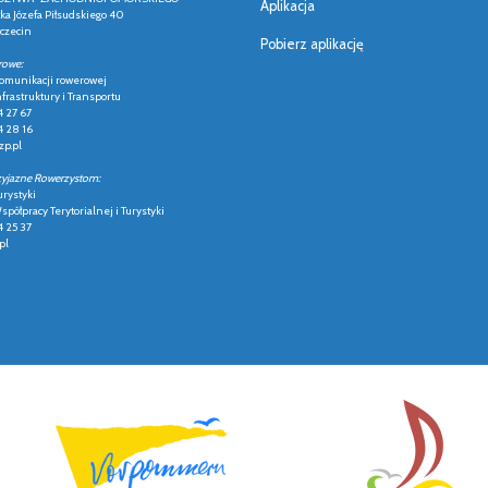
Aplikacja
łka Józefa Piłsudskiego 40
czecin
Pobierz aplikację
rowe:
 komunikacji rowerowej
frastruktury i Transportu
4 27 67
4 28 16
p.pl
zyjazne Rowerzystom:
urystyki
półpracy Terytorialnej i Turystyki
4 25 37
pl