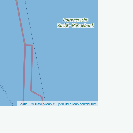
Leaflet
|
© Traseo Map
© OpenStreetMap contributors