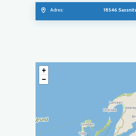
Adres:
18546 Sassnit
+
−