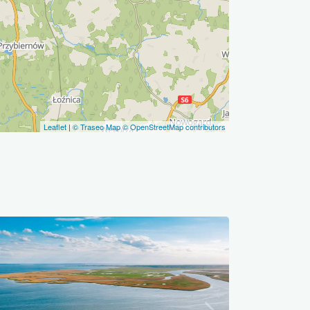
Leaflet
|
© Traseo Map
© OpenStreetMap contributors