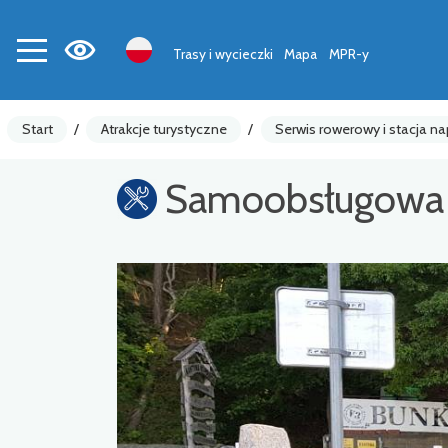
Trasy i wycieczki
Mapa
MPR-y
Start
/
Atrakcje turystyczne
/
Serwis rowerowy i stacja n
Samoobsługowa 