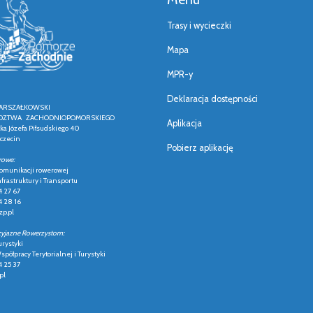
Trasy i wycieczki
Mapa
MPR-y
Deklaracja dostępności
ARSZAŁKOWSKI
ZTWA ZACHODNIOPOMORSKIEGO
Aplikacja
łka Józefa Piłsudskiego 40
czecin
Pobierz aplikację
rowe:
 komunikacji rowerowej
frastruktury i Transportu
4 27 67
4 28 16
p.pl
zyjazne Rowerzystom:
urystyki
półpracy Terytorialnej i Turystyki
4 25 37
pl