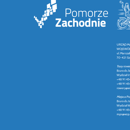
URZĄD M
WOJEWÓD
ul. Marsza
70-421 Sz
Trasy rowe
Biuro ds.
Wydział In
+48 91 45
+48 91 45
rowery@wz
Miejsca Pr
Biuro ds. t
Wydział Ws
+48 91 45
mpr@wzp.