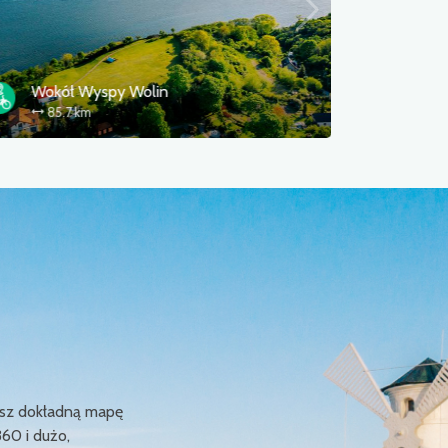
Blue Velo (R3)
Grave
268 km
320
ziesz dokładną mapę
360 i dużo,