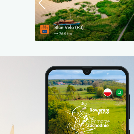
Wokół Zalewu Szczecińskiego
296 km