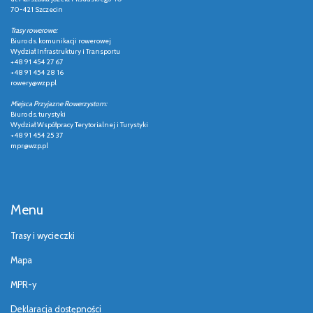
70-421 Szczecin
Trasy rowerowe:
Biuro ds. komunikacji rowerowej
Wydział Infrastruktury i Transportu
+48 91 454 27 67
+48 91 454 28 16
rowery@wzp.pl
Miejsca Przyjazne Rowerzystom:
Biuro ds. turystyki
Wydział Współpracy Terytorialnej i Turystyki
+48 91 454 25 37
mpr@wzp.pl
Menu
Trasy i wycieczki
Mapa
MPR-y
Deklaracja dostępności