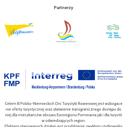
Partnerzy
wan
Celem III Polsko-Niemieckich Dni Turystyki Rowerowej jest wzbogace
ac
nie oferty turystycznej oraz ułatwienie transgranicznego dostępu do
Pol
niej dla mieszkańców obszaru Euroregionu Pomerania jak i dla turystó
P
w odwiedzających region.
sty
ng
Efektem planowanych działań jest przybliżenie zwykłym użytkowniko