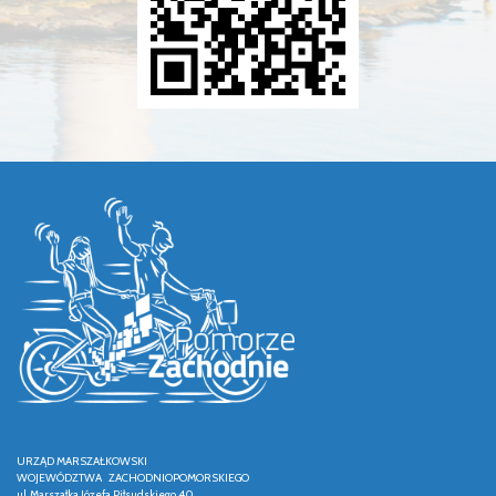
URZĄD MARSZAŁKOWSKI
WOJEWÓDZTWA ZACHODNIOPOMORSKIEGO
ul. Marszałka Józefa Piłsudskiego 40