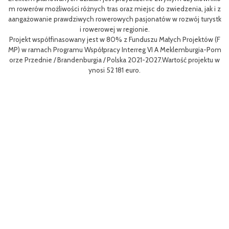
eg
h
m rowerów możliwości różnych tras oraz miejsc do zwiedzenia, jak i z
oz
aangażowanie prawdziwych rowerowych pasjonatów w rozwój turystk
i rowerowej w regionie.
L
Projekt współfinasowany jest w 80% z Funduszu Małych Projektów (F
me
MP) w ramach Programu Współpracy Interreg VI A Meklemburgia-Pom
gf
orze Przednie / Brandenburgia / Polska 2021-2027.Wartość projektu w
8
ynosi 52 181 euro.
p
To
Ce
ny
ł
o 
go
yw
ęd
W 
z
a 
r