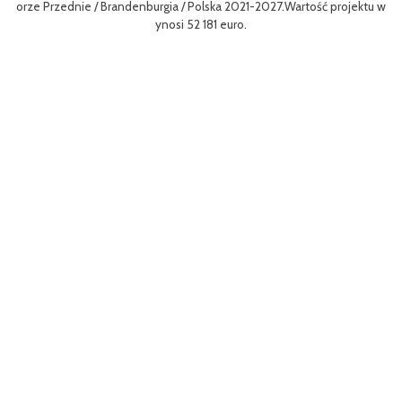
gf
orze Przednie / Brandenburgia / Polska 2021-2027.Wartość projektu w
8
ynosi 52 181 euro.
p
To
Ce
ny
ł
o 
go
yw
ęd
W 
z
a 
r
Dz
mo
ni
pr
kt
tu