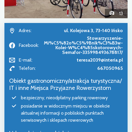
13
Adres:
ul. Kolejowa 3, 73-140 Ińsko
Stowarzyszenie-
Mi%C5%82o%C5%9Bnik%C3%B3w-
Facebook:
Kolei-W%C4%85skotorowych-
Semafor-335998493678817/
E-mail:
teresa2039@interia.pl
Telefon:
667050965
Obiekt gastronomiczny/atrakcja turystyczna/
IT i inne Miejsca Przyjazne Rowerzystom
bezpieczny, nieodpłatny parking rowerowy
posiadanie w widocznym miejscu w obiekcie
aktualnej informacji o pobliskich punktach
serwisowych i sklepach rowerowych