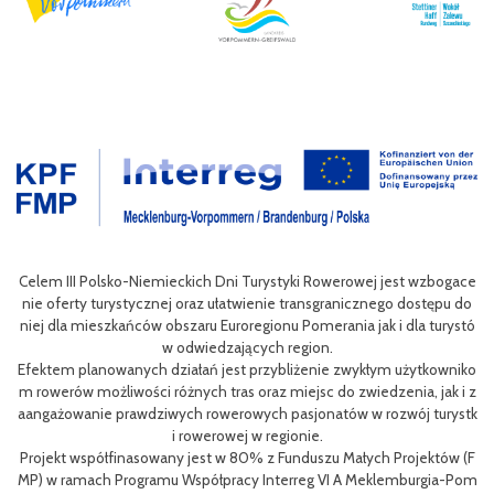
wan
Celem III Polsko-Niemieckich Dni Turystyki Rowerowej jest wzbogace
ac
nie oferty turystycznej oraz ułatwienie transgranicznego dostępu do
Pol
niej dla mieszkańców obszaru Euroregionu Pomerania jak i dla turystó
P
w odwiedzających region.
sty
ng
Efektem planowanych działań jest przybliżenie zwykłym użytkowniko
eg
h
m rowerów możliwości różnych tras oraz miejsc do zwiedzenia, jak i z
oz
aangażowanie prawdziwych rowerowych pasjonatów w rozwój turystk
i rowerowej w regionie.
L
Projekt współfinasowany jest w 80% z Funduszu Małych Projektów (F
me
MP) w ramach Programu Współpracy Interreg VI A Meklemburgia-Pom