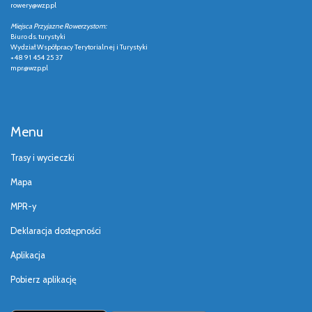
rowery@wzp.pl
Miejsca Przyjazne Rowerzystom:
Biuro ds. turystyki
Wydział Współpracy Terytorialnej i Turystyki
+48 91 454 25 37
mpr@wzp.pl
Menu
Trasy i wycieczki
Mapa
MPR-y
Deklaracja dostępności
Aplikacja
Pobierz aplikację