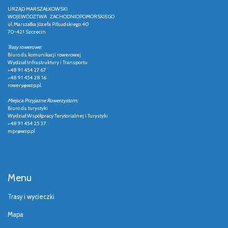
URZĄD MARSZAŁKOWSKI
WOJEWÓDZTWA ZACHODNIOPOMORSKIEGO
ul. Marszałka Józefa Piłsudskiego 40
70-421 Szczecin
Trasy rowerowe:
Biuro ds. komunikacji rowerowej
Wydział Infrastruktury i Transportu
+48 91 454 27 67
+48 91 454 28 16
rowery@wzp.pl
Miejsca Przyjazne Rowerzystom:
Biuro ds. turystyki
Wydział Współpracy Terytorialnej i Turystyki
+48 91 454 25 37
mpr@wzp.pl
Menu
Trasy i wycieczki
Mapa