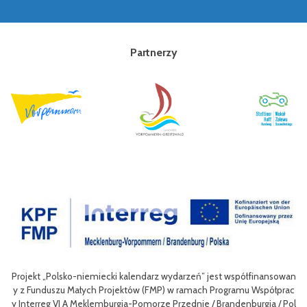
Partnerzy
 współfinansowan
Celem III Polsko-Niemieckich Dni Turystyki Rowerowej je
gramu Współprac
nie oferty turystycznej oraz ułatwienie transgranicznego
ndenburgia / Pol