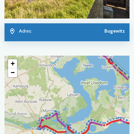
Adres:
Bugewitz
+
−