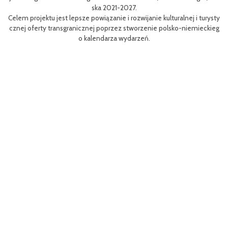
niej dla mieszkańców obszaru Euroregionu Pomerania jak i 
w odwiedzających region.
uralnej i turysty
Efektem planowanych działań jest przybliżenie zwykłym 
lsko-niemieckieg
m rowerów możliwości różnych tras oraz miejsc do zwiedzen
aangażowanie prawdziwych rowerowych pasjonatów w roz
i rowerowej w regionie.
Projekt współfinasowany jest w 80% z Funduszu Małych P
MP) w ramach Programu Współpracy Interreg VI A Mekle
orze Przednie / Brandenburgia / Polska 2021-2027.Wartość
ynosi 52 181 euro.