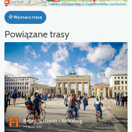
Leaflet
|
© Traseo Map
© OpenStreetMap contributors
Wyznacz trasę
Powiązane trasy
Berlin - Szczecin - Kołobrzeg
800 km