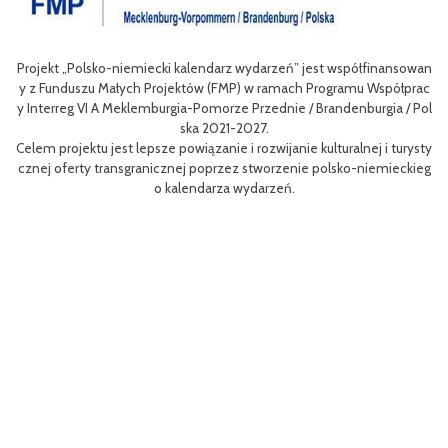
Projekt „Polsko-niemiecki kalendarz wydarzeń” jest współfinansowan
zow
Ce
y z Funduszu Małych Projektów (FMP) w ramach Programu Współprac
rpo
n
y Interreg VI A Meklemburgia-Pomorze Przednie / Brandenburgia / Pol
ni
ska 2021-2027.
re
Celem projektu jest lepsze powiązanie i rozwijanie kulturalnej i turysty
ys
Ef
cznej oferty transgranicznej poprzez stworzenie polsko-niemieckieg
g B
m 
o kalendarza wydarzeń.
aa
lsk
Sz
P
MP
pr
o
uzu
 k
h.
ch
Zac
rys
ć c