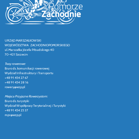
URZĄD MARSZAŁKOWSKI
WOJEWÓDZTWA ZACHODNIOPOMORSKIEGO
ul. Marszałka Józefa Piłsudskiego 40
70-421 Szczecin
Trasy rowerowe:
Biuro ds. komunikacji rowerowej
Wydział Infrastruktury i Transportu
+48 91 454 27 67
+48 91 454 28 16
rowery@wzp.pl
Miejsca Przyjazne Rowerzystom:
Biuro ds. turystyki
Wydział Współpracy Terytorialnej i Turystyki
+48 91 454 25 37
mpr@wzp.pl