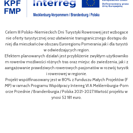
III Polsko-Niemieckich Dni Turystyki Rowerowej jest wzbogace
erty turystycznej oraz ułatwienie transgranicznego dostępu do
la mieszkańców obszaru Euroregionu Pomerania jak i dla turystó
Projekt "In
w odwiedzających region.
ng along the
m planowanych działań jest przybliżenie zwykłym użytkowniko
h Programu
rów możliwości różnych tras oraz miejsc do zwiedzenia, jak i z
ozwój trasy 
owanie prawdziwych rowerowych pasjonatów w rozwój turystk
i rowerowej w regionie.
Liderem pr
t współfinasowany jest w 80% z Funduszu Małych Projektów (F
ment Public
ramach Programu Współpracy Interreg VI A Meklemburgia-Pom
gfejlesztés
rzednie / Brandenburgia / Polska 2021-2027.Wartość projektu w
8 krajów U
ynosi 52 181 euro.
pracuje z 
Tourism in 
Celem proje
nych zainte
łpracować 