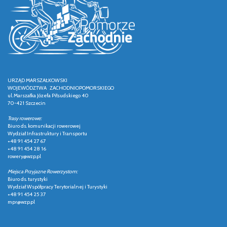
URZĄD MARSZAŁKOWSKI
WOJEWÓDZTWA ZACHODNIOPOMORSKIEGO
ul. Marszałka Józefa Piłsudskiego 40
70-421 Szczecin
Trasy rowerowe:
Biuro ds. komunikacji rowerowej
Wydział Infrastruktury i Transportu
+48 91 454 27 67
+48 91 454 28 16
rowery@wzp.pl
Miejsca Przyjazne Rowerzystom:
Biuro ds. turystyki
Wydział Współpracy Terytorialnej i Turystyki
+48 91 454 25 37
mpr@wzp.pl