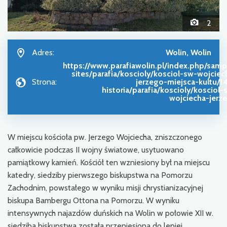
2
Adres:
Wolin, Wolin
https://www.parafiawolin.pl/index.php/samp
sites/parafia/koscioly/kosciol-sw-wojciec
Strona:
jerzego-miejsca-kultu/1
historia/parafia/koscioly/kosciol-
wojciecha-jerz
W miejscu kościoła pw. Jerzego Wojciecha, zniszczonego
całkowicie podczas II wojny światowe, usytuowano
pamiątkowy kamień. Kościół ten wzniesiony był na miejscu
katedry, siedziby pierwszego biskupstwa na Pomorzu
Zachodnim, powstałego w wyniku misji chrystianizacyjnej
biskupa Bambergu Ottona na Pomorzu. W wyniku
intensywnych najazdów duńskich na Wolin w połowie XII w.
siedziba biskupstwa została przeniesiona do lepiej