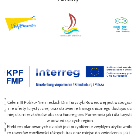
wan
Celem III Polsko-Niemieckich Dni Turystyki Rowerowej jest wzbogace
ac
nie oferty turystycznej oraz ułatwienie transgranicznego dostępu do
Pol
niej dla mieszkańców obszaru Euroregionu Pomerania jak i dla turystó
P
w odwiedzających region.
sty
ng
Efektem planowanych działań jest przybliżenie zwykłym użytkowniko
eg
h
m rowerów możliwości różnych tras oraz miejsc do zwiedzenia, jak i z