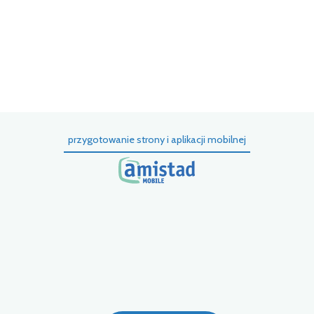
ni
pr
kt
tu
k
przygotowanie strony i aplikacji mobilnej