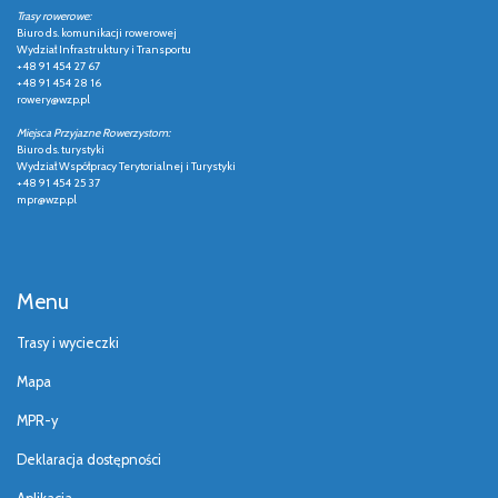
Trasy rowerowe:
Biuro ds. komunikacji rowerowej
Wydział Infrastruktury i Transportu
+48 91 454 27 67
+48 91 454 28 16
rowery@wzp.pl
Miejsca Przyjazne Rowerzystom:
Biuro ds. turystyki
Wydział Współpracy Terytorialnej i Turystyki
+48 91 454 25 37
mpr@wzp.pl
Menu
Trasy i wycieczki
Mapa
MPR-y
Deklaracja dostępności