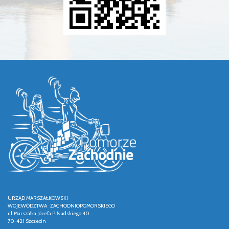
URZĄD MARSZAŁKOWSKI
WOJEWÓDZTWA ZACHODNIOPOMORSKIEGO
ul. Marszałka Józefa Piłsudskiego 40
70-421 Szczecin