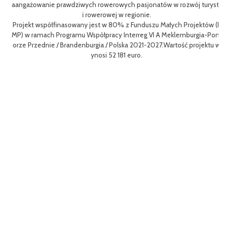
oz
aangażowanie prawdziwych rowerowych pasjonatów w rozwój turystk
i rowerowej w regionie.
L
Projekt współfinasowany jest w 80% z Funduszu Małych Projektów (F
me
MP) w ramach Programu Współpracy Interreg VI A Meklemburgia-Pom
gf
orze Przednie / Brandenburgia / Polska 2021-2027.Wartość projektu w
8
ynosi 52 181 euro.
p
To
Ce
ny
ł
o 
go
yw
ęd
W 
z
a 
r
Dz
mo