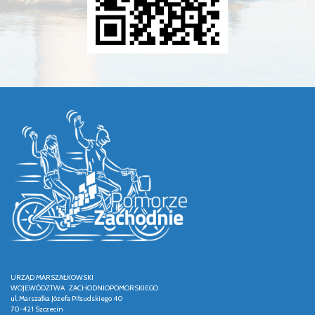
URZĄD MARSZAŁKOWSKI
WOJEWÓDZTWA ZACHODNIOPOMORSKIEGO
ul. Marszałka Józefa Piłsudskiego 40
70-421 Szczecin