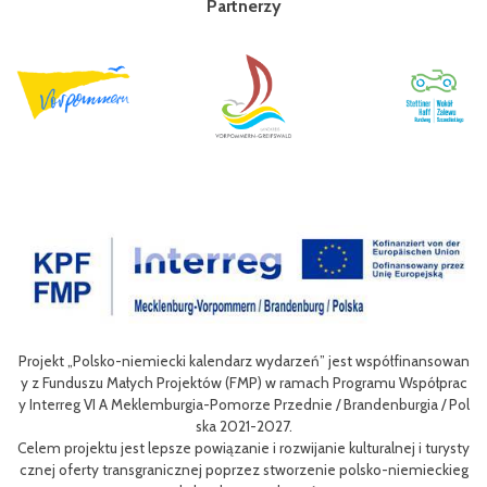
Partnerzy
półfinansowan
Celem III Polsko-Niemieckich Dni Turystyki Rowerowej jest 
mu Współprac
nie oferty turystycznej oraz ułatwienie transgranicznego do
nburgia / Pol
niej dla mieszkańców obszaru Euroregionu Pomerania jak i dl
w odwiedzających region.
lnej i turysty
Efektem planowanych działań jest przybliżenie zwykłym uży
o-niemieckieg
m rowerów możliwości różnych tras oraz miejsc do zwiedzenia