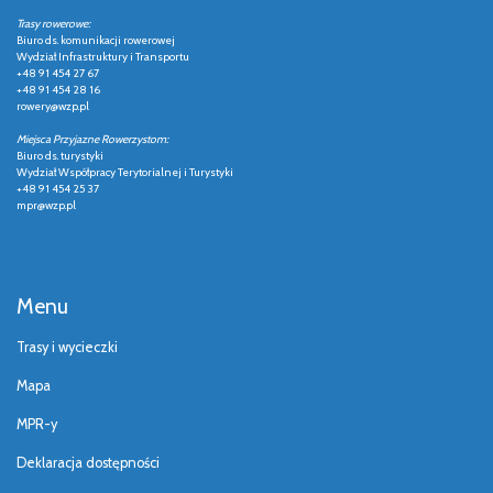
Trasy rowerowe:
Biuro ds. komunikacji rowerowej
Wydział Infrastruktury i Transportu
+48 91 454 27 67
+48 91 454 28 16
rowery@wzp.pl
Miejsca Przyjazne Rowerzystom:
Biuro ds. turystyki
Wydział Współpracy Terytorialnej i Turystyki
+48 91 454 25 37
mpr@wzp.pl
Menu
Trasy i wycieczki
Mapa
MPR-y
Deklaracja dostępności