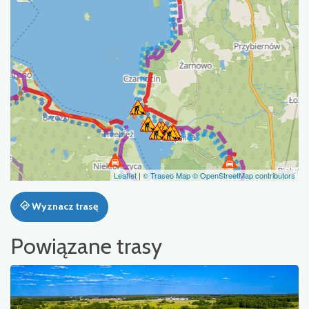
Leaflet
|
© Traseo Map
© OpenStreetMap contributors
Wyznacz trasę
Powiązane trasy