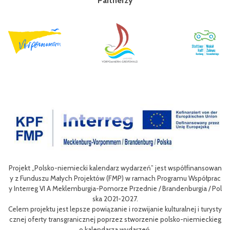
Partnerzy
jest współfinansowan
Celem III Polsko-Niemieckich Dni Turystyki Rowerow
 Programu Współprac
nie oferty turystycznej oraz ułatwienie transgranic
/ Brandenburgia / Pol
niej dla mieszkańców obszaru Euroregionu Pomerania j
w odwiedzających region.
 kulturalnej i turysty
Efektem planowanych działań jest przybliżenie zwyk
e polsko-niemieckieg
m rowerów możliwości różnych tras oraz miejsc do zwi