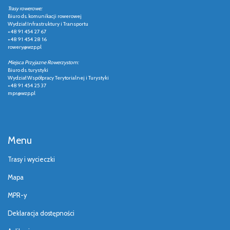
Trasy rowerowe:
Biuro ds. komunikacji rowerowej
Wydział Infrastruktury i Transportu
+48 91 454 27 67
+48 91 454 28 16
rowery@wzp.pl
Miejsca Przyjazne Rowerzystom:
Biuro ds. turystyki
Wydział Współpracy Terytorialnej i Turystyki
+48 91 454 25 37
mpr@wzp.pl
Menu
Trasy i wycieczki
Mapa
MPR-y
Deklaracja dostępności