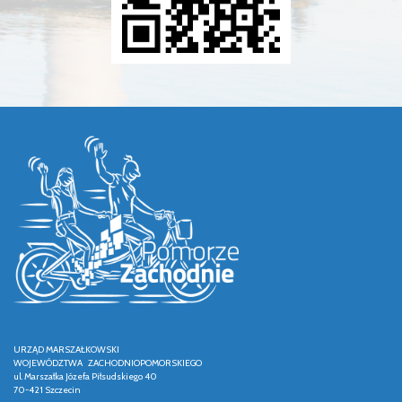
URZĄD MARSZAŁKOWSKI
WOJEWÓDZTWA ZACHODNIOPOMORSKIEGO
ul. Marszałka Józefa Piłsudskiego 40
70-421 Szczecin