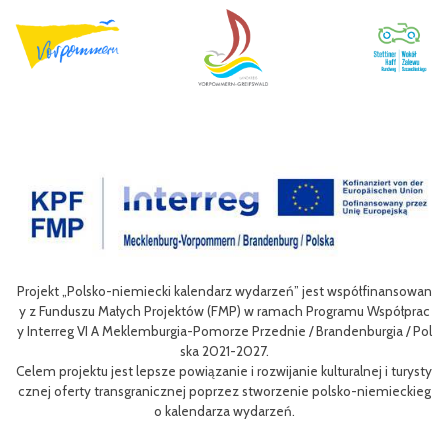
ansowan
Celem III Polsko-Niemieckich Dni Turystyki Rowerowej jest wzboga
ółprac
nie oferty turystycznej oraz ułatwienie transgranicznego dostępu 
a / Pol
niej dla mieszkańców obszaru Euroregionu Pomerania jak i dla turys
w odwiedzających region.
 turysty
Efektem planowanych działań jest przybliżenie zwykłym użytkowni
ieckieg
m rowerów możliwości różnych tras oraz miejsc do zwiedzenia, jak i
aangażowanie prawdziwych rowerowych pasjonatów w rozwój turys
i rowerowej w regionie.