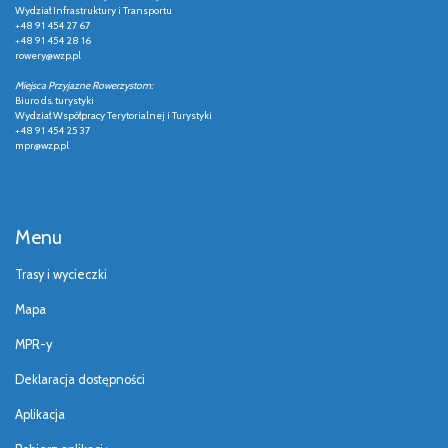
Wydział Infrastruktury i Transportu
+48 91 454 27 67
+48 91 454 28 16
rowery@wzp.pl
Miejsca Przyjazne Rowerzystom:
Biuro ds. turystyki
Wydział Współpracy Terytorialnej i Turystyki
+48 91 454 25 37
mpr@wzp.pl
Menu
Trasy i wycieczki
Mapa
MPR-y
Deklaracja dostępności
Aplikacja