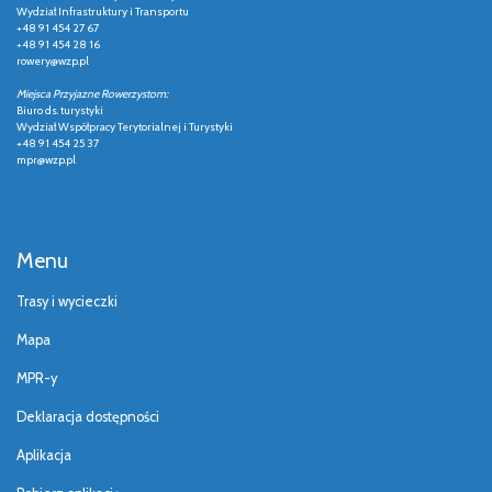
Wydział Infrastruktury i Transportu
+48 91 454 27 67
+48 91 454 28 16
rowery@wzp.pl
Miejsca Przyjazne Rowerzystom:
Biuro ds. turystyki
Wydział Współpracy Terytorialnej i Turystyki
+48 91 454 25 37
mpr@wzp.pl
Menu
Trasy i wycieczki
Mapa
MPR-y
Deklaracja dostępności
Aplikacja