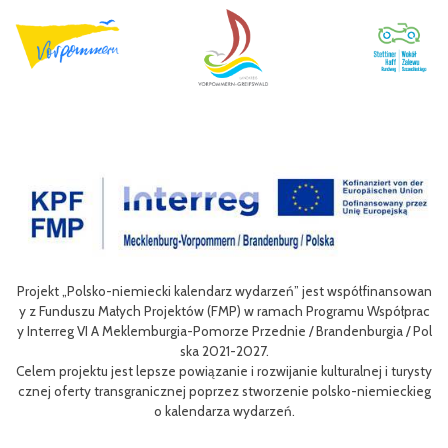
sowan
Celem III Polsko-Niemieckich Dni Turystyki Rowerowej jest wzbogac
łprac
nie oferty turystycznej oraz ułatwienie transgranicznego dostępu do
/ Pol
niej dla mieszkańców obszaru Euroregionu Pomerania jak i dla turystó
w odwiedzających region.
urysty
Efektem planowanych działań jest przybliżenie zwykłym użytkownik
ckieg
m rowerów możliwości różnych tras oraz miejsc do zwiedzenia, jak i 
aangażowanie prawdziwych rowerowych pasjonatów w rozwój turyst
i rowerowej w regionie.