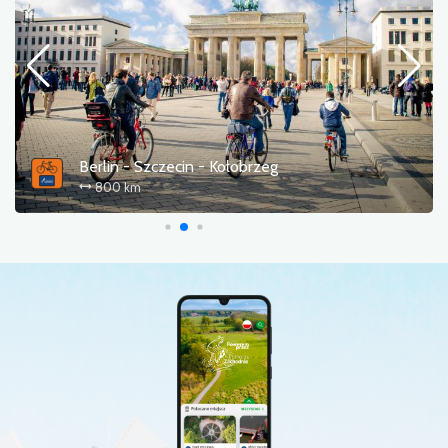
Pętla mostów i promów
85.7 km
5:15 h