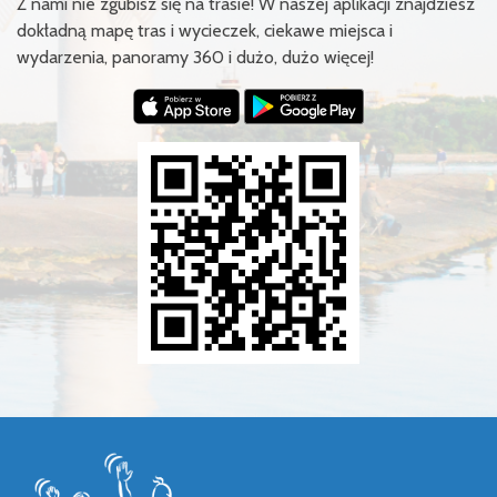
Z nami nie zgubisz się na trasie! W naszej aplikacji znajdziesz
dokładną mapę tras i wycieczek, ciekawe miejsca i
wydarzenia, panoramy 360 i dużo, dużo więcej!