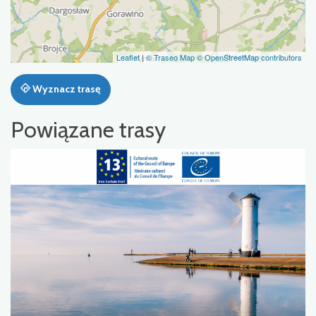
Leaflet
|
© Traseo Map
© OpenStreetMap contributors
Wyznacz trasę
Powiązane trasy