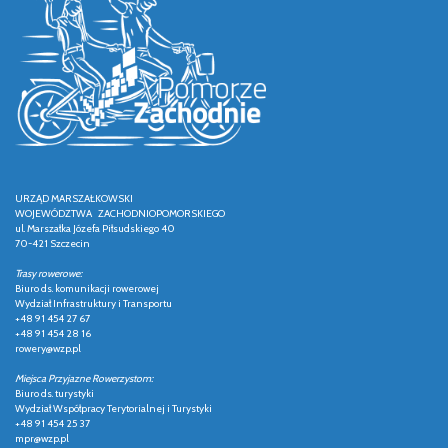
URZĄD MARSZAŁKOWSKI
WOJEWÓDZTWA ZACHODNIOPOMORSKIEGO
ul. Marszałka Józefa Piłsudskiego 40
70-421 Szczecin
Trasy rowerowe:
Biuro ds. komunikacji rowerowej
Wydział Infrastruktury i Transportu
+48 91 454 27 67
+48 91 454 28 16
rowery@wzp.pl
Miejsca Przyjazne Rowerzystom:
Biuro ds. turystyki
Wydział Współpracy Terytorialnej i Turystyki
+48 91 454 25 37
mpr@wzp.pl