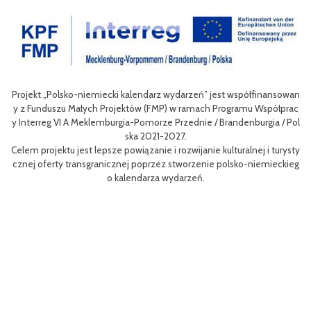
Projekt „Polsko-niemiecki kalendarz wydarzeń” jest współfinansowan
zow
Ce
y z Funduszu Małych Projektów (FMP) w ramach Programu Współprac
rpo
n
y Interreg VI A Meklemburgia-Pomorze Przednie / Brandenburgia / Pol
ni
ska 2021-2027.
re
Celem projektu jest lepsze powiązanie i rozwijanie kulturalnej i turysty
ys
Ef
cznej oferty transgranicznej poprzez stworzenie polsko-niemieckieg
g B
m 
o kalendarza wydarzeń.
aa
lsk
Sz
P
MP
pr
o
uzu
 k
h.
ch
Zac