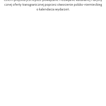
Efektem planowanych działań jest przybliżenie zwykłym użytkown
mieckieg
m rowerów możliwości różnych tras oraz miejsc do zwiedzenia, jak 
aangażowanie prawdziwych rowerowych pasjonatów w rozwój tury
i rowerowej w regionie.
Projekt współfinasowany jest w 80% z Funduszu Małych Projektów
MP) w ramach Programu Współpracy Interreg VI A Meklemburgia-
orze Przednie / Brandenburgia / Polska 2021-2027.Wartość projekt
ynosi 52 181 euro.