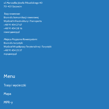
ul. Marszałka Józefa Piłsudskiego 40
70-421 Szczecin
Trasy rowerowe:
Biuro ds. komunikacji rowerowej
Wydział Infrastruktury i Transportu
+48 91 454 27 67
+48 91 454 28 16
rowery@wzp.pl
Miejsca Przyjazne Rowerzystom:
Biuro ds. turystyki
Wydział Współpracy Terytorialnej i Turystyki
+48 91 454 25 37
mpr@wzp.pl
Menu
Trasy i wycieczki
Mapa
MPR-y