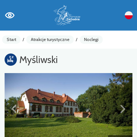
Start
/
Atrakcje turystyczne
/
Noclegi
Myśliwski