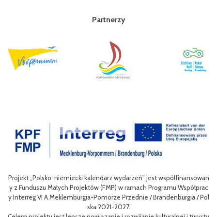
Partnerzy
nansowan
Celem III Polsko-Niemieckich Dni Turystyki Rowerowej jest wzbog
półprac
nie oferty turystycznej oraz ułatwienie transgranicznego dostępu 
ia / Pol
niej dla mieszkańców obszaru Euroregionu Pomerania jak i dla tury
w odwiedzających region.
 turysty