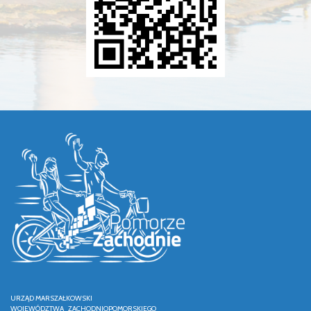
URZĄD MARSZAŁKOWSKI
WOJEWÓDZTWA ZACHODNIOPOMORSKIEGO