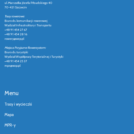
ul. Marszałka Józefa Piłsudskiego 40
70-421 Szczecin
Trasy rowerowe:
Biuro ds. komunikacji rowerowej
Wydział Infrastruktury i Transportu
+48 91 454 27 67
+48 91 454 28 16
rowery@wzp.pl
Miejsca Przyjazne Rowerzystom:
Biuro ds. turystyki
Wydział Współpracy Terytorialnej i Turystyki
+48 91 454 25 37
mpr@wzp.pl
Menu
Trasy i wycieczki
Mapa
MPR-y