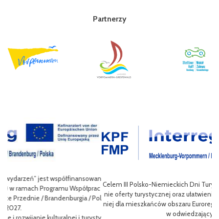
Partnerzy
wan
Celem III Polsko-Niemieckich Dni Turystyki Rowerowej jest wzbogace
ac
nie oferty turystycznej oraz ułatwienie transgranicznego dostępu do
Pol
niej dla mieszkańców obszaru Euroregionu Pomerania jak i dla turystó
P
w odwiedzających region.
sty