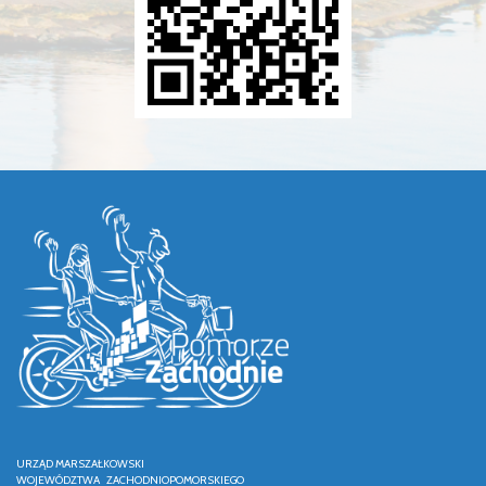
URZĄD MARSZAŁKOWSKI
WOJEWÓDZTWA ZACHODNIOPOMORSKIEGO