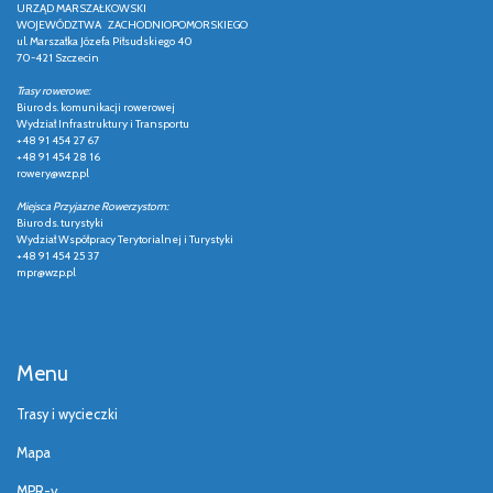
URZĄD MARSZAŁKOWSKI
WOJEWÓDZTWA ZACHODNIOPOMORSKIEGO
ul. Marszałka Józefa Piłsudskiego 40
70-421 Szczecin
Trasy rowerowe:
Biuro ds. komunikacji rowerowej
Wydział Infrastruktury i Transportu
+48 91 454 27 67
+48 91 454 28 16
rowery@wzp.pl
Miejsca Przyjazne Rowerzystom:
Biuro ds. turystyki
Wydział Współpracy Terytorialnej i Turystyki
+48 91 454 25 37
mpr@wzp.pl
Menu
Trasy i wycieczki
Mapa
MPR-y