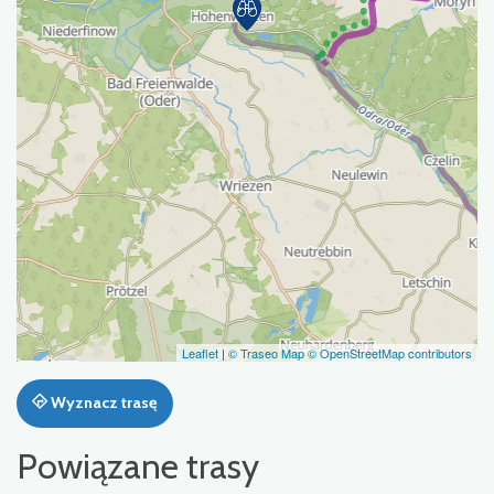
Leaflet
|
© Traseo Map
© OpenStreetMap contributors
Wyznacz trasę
Powiązane trasy