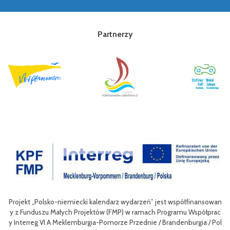
Partnerzy
Projekt „Polsko-niemiecki kalendarz wydarzeń” jest współfinansowan
zow
Ce
y z Funduszu Małych Projektów (FMP) w ramach Programu Współprac
rpo
n
y Interreg VI A Meklemburgia-Pomorze Przednie / Brandenburgia / Pol
ni