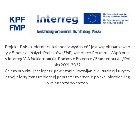
Projekt „Polsko-niemiecki kalendarz wydarzeń” jest współfinansowan
zow
Ce
y z Funduszu Małych Projektów (FMP) w ramach Programu Współprac
rpo
n
y Interreg VI A Meklemburgia-Pomorze Przednie / Brandenburgia / Pol
ni
ska 2021-2027.
re
Celem projektu jest lepsze powiązanie i rozwijanie kulturalnej i turysty
ys
Ef
cznej oferty transgranicznej poprzez stworzenie polsko-niemieckieg
g B
m 
o kalendarza wydarzeń.
aa
lsk
Sz
P
MP
pr
o
uzu
 k
h.
ch