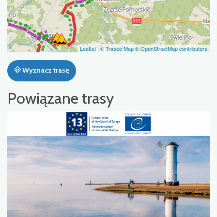
Leaflet
|
© Traseo Map
© OpenStreetMap contributors
Wyznacz trasę
Powiązane trasy