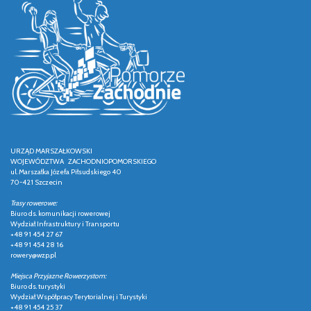
URZĄD MARSZAŁKOWSKI
WOJEWÓDZTWA ZACHODNIOPOMORSKIEGO
ul. Marszałka Józefa Piłsudskiego 40
70-421 Szczecin
Trasy rowerowe:
Biuro ds. komunikacji rowerowej
Wydział Infrastruktury i Transportu
+48 91 454 27 67
+48 91 454 28 16
rowery@wzp.pl
Miejsca Przyjazne Rowerzystom:
Biuro ds. turystyki
Wydział Współpracy Terytorialnej i Turystyki
+48 91 454 25 37