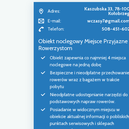
Kaszubska 33, 78-10
Adres:
Kołobrze
E-mail:
wczasy7@gmail.co
Telefon:
508-451-60
Obiekt noclegowy Miejsce Przyjazne
Rowerzystom
Obiekt zapewnia co najmniej 4 miejsca
noclegowe na jedną dobę
Bezpieczne i nieodpłatne przechowani
rowerów wraz z bagażem w trakcie
pobytu
Nieodpłatne udostępnianie narzędzi do
podstawowych napraw rowerów.
Posiadanie w widocznym miejscu w
obiekcie aktualnej informacji o pobliskich
punktach serwisowych i sklepach