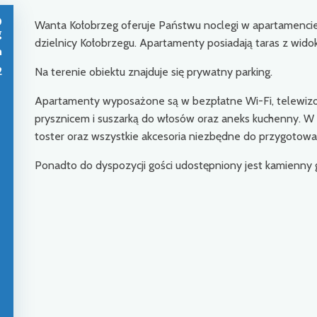
0
Wanta Kołobrzeg oferuje Państwu noclegi w apartamencie 
g
dzielnicy Kołobrzegu. Apartamenty posiadają taras z widok
m
2
Na terenie obiektu znajduje się prywatny parking.
Apartamenty wyposażone są w bezpłatne Wi-Fi, telewizor
prysznicem i suszarką do włosów oraz aneks kuchenny. W a
toster oraz wszystkie akcesoria niezbędne do przygotowan
Ponadto do dyspozycji gości udostępniony jest kamienny 
e