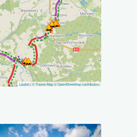
Leaflet
|
© Traseo Map
© OpenStreetMap contributors