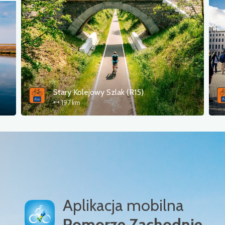
Stary Kolejowy Szlak (R15)
197 km
Aplikacja mobilna
Pomorze Zachodnie