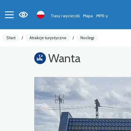
Trasy i wycieczki
Mapa
MPR-y
Start
/
Atrakcje turystyczne
/
Noclegi
Wanta