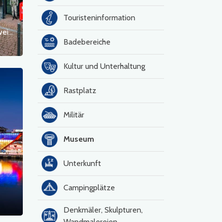
Touristeninformation
Luftverteidigungsmuseum in Koszalin – Zweigstelle des Luftwaffenmuseums in Dęblin
Badebereiche
Kultur und Unterhaltung
Rastplatz
Militär
Museum
Unterkunft
Campingplätze
Denkmäler, Skulpturen,
Wandmalereien