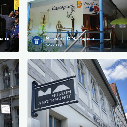
MÜRITZEUM - Das NaturErlebnisZentrum in Waren (Müritz)
Museum 6 D Maszoperia
Kołobrzeg