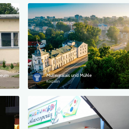
Militärhistorisches und technisches Museum Eggesin e.V.
Müllerpalais und Mühle
Koszalin