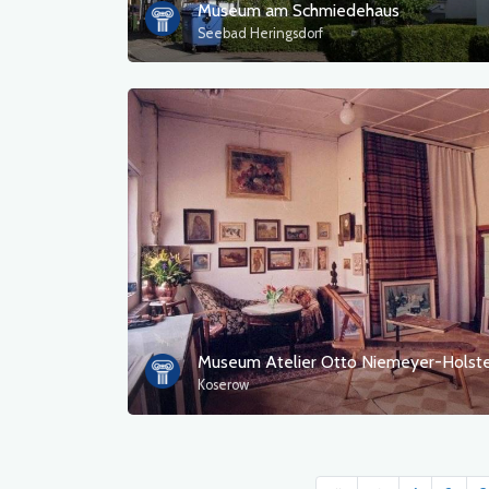
Museum am Schmiedehaus
Seebad Heringsdorf
Museum Atelier Otto Niemeyer-Holste
Koserow