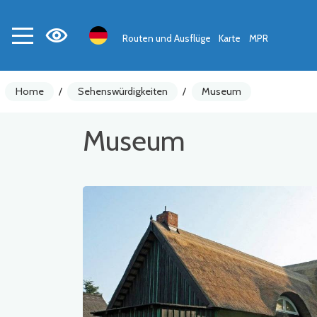
Routen und Ausflüge
Karte
MPR
Home
/
Sehenswürdigkeiten
/
Museum
Museum